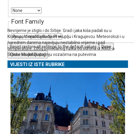
Font Family
Nevrijeme je stiglo i do Srbije. Grad i jaka kiša padali su u
Kraljevu, Vrnjačkoj Banji, Prokuplju i Kragujevcu. Meteorolozi i u
narednim danima najavljuju nestabilno vrijeme i pad
Reset
restore all settings to the default values
Done
temperature. Zbog povećanog rizika od odrona iz AMS-a
Srpske savjetuju pažnju vozačima na putevima.
Close Modal Dialog
VIJESTI IZ ISTE RUBRIKE
End of dialog window.