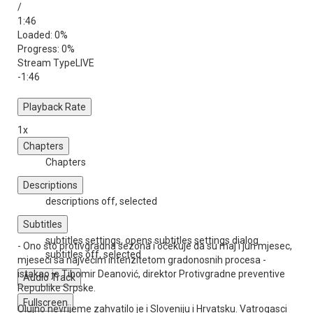
/
1:46
Loaded
: 0%
Progress
: 0%
Stream Type
LIVE
-1:46
Playback Rate
1x
Chapters
Chapters
Descriptions
descriptions off
, selected
Subtitles
subtitles settings
, opens subtitles settings dialog
- Ono što protivgradna sezona i očekuje da su maj i jun mjesec,
subtitles off
, selected
mjeseci sa največim intenzitetom gradonosnih procesa -
istakao je Tihomir Deanović, direktor Protivgradne preventive
Audio Track
Republike Srpske.
Fullscreen
Olujno nevrijeme zahvatilo je i Sloveniju i Hrvatsku. Vatrogasci