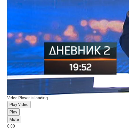
- Vjetar jak je oborio stablo na kolovoz, nije se mogao odvijati
saobraćaj pa smo dobili info da treba ukloniti stablo kako bi se
nesmetano odvijao saobraćaj - rekao je Ognjen Anđić, komandir
odjeljenja Vatrogasne jedinice Prijedor.
Od Novog Grada do Gradiške u poslijepodnevnim časovima
nevrijeme sa olujnim vjetrom i pljuskovima pratio je grad. Na
tom području ispaljeno je više od
50 protivgradnih raketa
.
Video Player is loading.
Play Video
Play
Mute
0:00