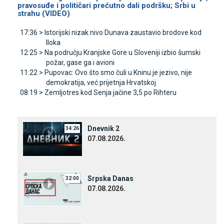
pravosuđe i političari prećutno dali podršku; Srbi u
strahu (VIDEO)
17:36 >
Istorijski nizak nivo Dunava zaustavio brodove kod
Iloka
12:25 >
Na području Kranjske Gore u Sloveniji izbio šumski
požar, gase ga i avioni
11:22 >
Pupovac: Ovo što smo čuli u Kninu je jezivo, nije
demokratija, već prijetnja Hrvatskoj
08:19 >
Zemljotres kod Senja jačine 3,5 po Rihteru
Dnevnik 2
34:26
07.08.2026.
Srpska Danas
32:00
07.08.2026.