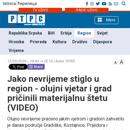
latinica
ћирилица
TV UŽIVO
RADIO UŽIVO
Meni
Republika Srpska
BiH
Srbija
Region
Svijet
Hronika
Privreda
Kultura
Društvo
Dijaspora
Vrijeme
12/05/2026 | 18:43 ⇒ 20:10 | Autor: RTRS
Јako nevrijeme stiglo u
region - olujni vjetar i grad
pričinili materijalnu štetu
(VIDEO)
Olujno nevrijeme praćeno jakim vjetrom i gradom zahvatilo
je danas područje Gradiške, Kostajnice, Prijedora i