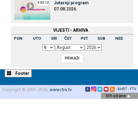
Јutarnji program
3:50:12
07.08.2026.
VIЈESTI - ARHIVA
PON
UTO
SRI
ČET
PET
SUB
NED
Footer
|
BHRT
|
FTV
Copyright © 2001-2026,
www.rtrs.tv
Vrh strane