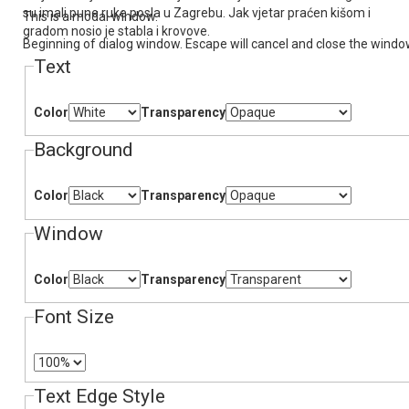
su imali pune ruke posla u Zagrebu. Јak vjetar praćen kišom i
This is a modal window.
gradom nosio je stabla i krovove.
Beginning of dialog window. Escape will cancel and close the windo
Text
Color
Transparency
Background
Color
Transparency
Window
Color
Transparency
Font Size
Text Edge Style