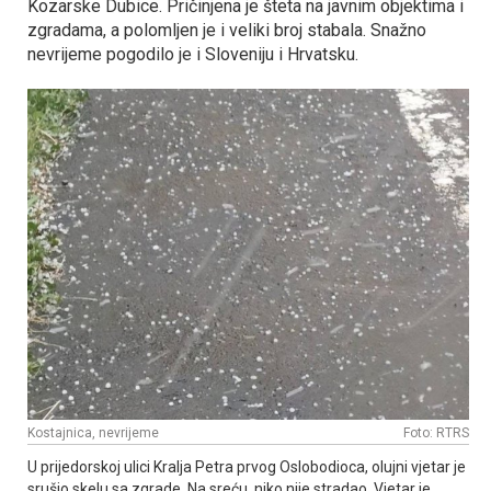
Kozarske Dubice. Pričinjena je šteta na javnim objektima i
zgradama, a polomljen je i veliki broj stabala. Snažno
nevrijeme pogodilo je i Sloveniju i Hrvatsku.
Kostajnica, nevrijeme
Foto: RTRS
U prijedorskoj ulici Kralja Petra prvog Oslobodioca, olujni vjetar je
srušio skelu sa zgrade. Na sreću, niko nije stradao. Vjetar je