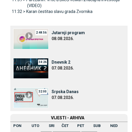
(VIDEO)
11:32 >
Karan čestitao slavu grada Zvornika
Јutarnji program
2:48:56
08.08.2026.
Dnevnik 2
34:26
07.08.2026.
Srpska Danas
32:00
07.08.2026.
VIЈESTI - ARHIVA
PON
UTO
SRI
ČET
PET
SUB
NED