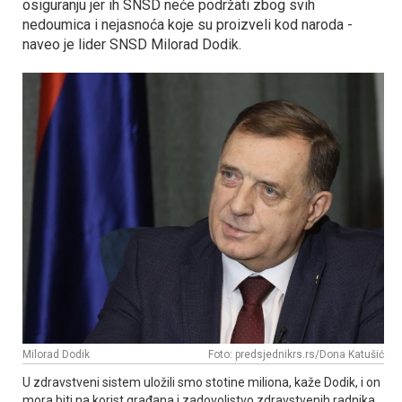
osiguranju jer ih SNSD neće podržati zbog svih
nedoumica i nejasnoća koje su proizveli kod naroda -
naveo je lider SNSD Milorad Dodik.
Milorad Dodik
Foto: predsjednikrs.rs/Dona Katušić
U zdravstveni sistem uložili smo stotine miliona, kaže Dodik, i on
mora biti na korist građana i zadovoljstvo zdravstvenih radnika.