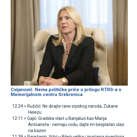
Cvijanović: Nema političke priče u prilogu RTRS-a o
Memorijalnom centru Srebrenica
12:24 >
Ružičić: Ne dirajte rane srpskog naroda, Zukane
Helezu
12:11 >
Gajić: Gradska vlast u Banjaluci kao Marija
Antoaneta - nemaju vodu, dajte im besplatan ulaz
na bazen
11:39 >
Parežanin: Vrtić u Bileći velika i značajna investicija