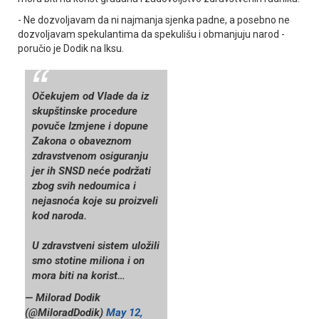
- Ne dozvoljavam da ni najmanja sjenka padne, a posebno ne
dozvoljavam spekulantima da spekulišu i obmanjuju narod -
poručio je Dodik na Iksu.
Očekujem od Vlade da iz
skupštinske procedure
povuče Izmjene i dopune
Zakona o obaveznom
zdravstvenom osiguranju
jer ih SNSD neće podržati
zbog svih nedoumica i
nejasnoća koje su proizveli
kod naroda.
U zdravstveni sistem uložili
smo stotine miliona i on
mora biti na korist…
— Milorad Dodik
(@MiloradDodik)
May 12,