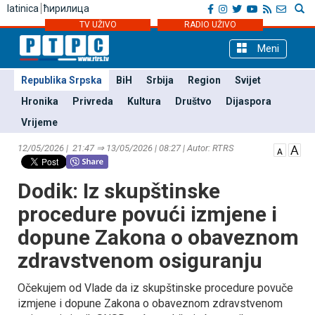
latinica
ћирилица
TV UŽIVO
RADIO UŽIVO
Meni
Republika Srpska
BiH
Srbija
Region
Svijet
Hronika
Privreda
Kultura
Društvo
Dijaspora
Vrijeme
12/05/2026 | 21:47 ⇒ 13/05/2026 | 08:27 | Autor: RTRS
Dodik: Iz skupštinske
procedure povući izmjene i
dopune Zakona o obaveznom
zdravstvenom osiguranju
Očekujem od Vlade da iz skupštinske procedure povuče
izmjene i dopune Zakona o obaveznom zdravstvenom