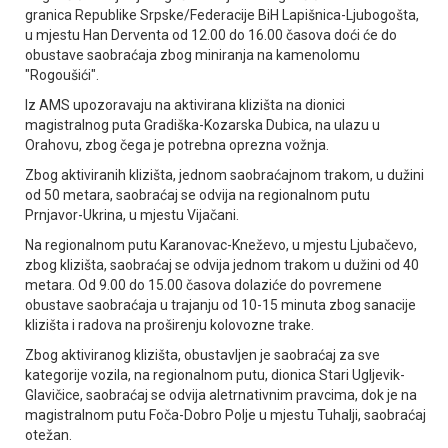
granica Republike Srpske/Federacije BiH Lapišnica-Ljubogošta,
u mjestu Han Derventa od 12.00 do 16.00 časova doći će do
obustave saobraćaja zbog miniranja na kamenolomu
"Rogoušići".
Iz AMS upozoravaju na aktivirana klizišta na dionici
magistralnog puta Gradiška-Kozarska Dubica, na ulazu u
Orahovu, zbog čega je potrebna oprezna vožnja.
Zbog aktiviranih klizišta, jednom saobraćajnom trakom, u dužini
od 50 metara, saobraćaj se odvija na regionalnom putu
Prnjavor-Ukrina, u mjestu Vijačani.
Na regionalnom putu Karanovac-Kneževo, u mjestu Ljubačevo,
zbog klizišta, saobraćaj se odvija jednom trakom u dužini od 40
metara. Od 9.00 do 15.00 časova dolaziće do povremene
obustave saobraćaja u trajanju od 10-15 minuta zbog sanacije
klizišta i radova na proširenju kolovozne trake.
Zbog aktiviranog klizišta, obustavljen je saobraćaj za sve
kategorije vozila, na regionalnom putu, dionica Stari Ugljevik-
Glavičice, saobraćaj se odvija aletrnativnim pravcima, dok je na
magistralnom putu Foča-Dobro Polje u mjestu Tuhalji, saobraćaj
otežan.