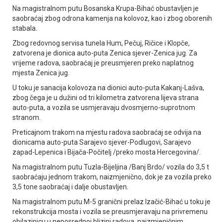
Na magistralnom putu Bosanska Krupa-Bihać obustavljen je
saobraćaj zbog odrona kamenja na kolovoz, kao i zbog oborenih
stabala.
Zbog redovnog servisa tunela Hum, Pečuj, Ričice i Klopče,
zatvorena je dionica auto-puta Zenica sjever-Zenica jug. Za
vrijeme radova, saobraćaj je preusmjeren preko naplatnog
mjesta Zenica jug.
U toku je sanacija kolovoza na dionici auto-puta Kakanj-Lašva,
zbog čega je u dužini od tri kilometra zatvorena lijeva strana
auto-puta, a vozila se usmjeravaju dvosmjerno-suprotnom
stranom.
Preticajnom trakom na mjestu radova saobraćaj se odvija na
dionicama auto-puta Sarajevo sjever-Podlugovi, Sarajevo
zapad-Lepenica i Bijača-Počitelj /preko mosta Hercegovina/.
Na magistralnom putu Tuzla-Bijeljina /Banj Brdo/ vozila do 3,5 t
saobraćaju jednom trakom, naizmjenično, dok je za vozila preko
3,5 tone saobraćaj i dalje obustavljen.
Na magistralnom putu M-5 granični prelaz Izačić-Bihać u toku je
rekonstrukcija mosta i vozila se preusmjeravaju na privremenu
obilazinicu u neposrednoj blizini radova, naizmjeničnim