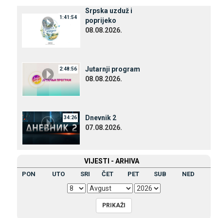
Srpska uzduž i
1:41:54
poprijeko
08.08.2026.
Јutarnji program
2:48:56
08.08.2026.
Dnevnik 2
34:26
07.08.2026.
VIЈESTI - ARHIVA
PON
UTO
SRI
ČET
PET
SUB
NED