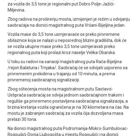
za vozila do 3,5 tone je regionalni put Dobro Polje-Јažići-
Miljevina.
Zbog radova na proširenju mosta, izmijenjen je režim u odvijanju
saobraćaja na dionici magistralnog puta Vršani-Bijeljina jedan.
Vozila mase do 3,5 tone usmjeravaće se preko privremene
obilaznice koja se nalazi u neposrednoj blizini gradilišta, dok će
se vozila ukupne mase preko 3,5 tone usmjeravati preko
regionalnog puta koji prolazi kroz naselje Velika Obarska.
U toku su radovi na sanaciji magistralnog puta Rača-Bijeljina
/rejon Balatuna i Trnjaka/. Saobraćaj će se odvijati usporeno sa
privremenim prekidima u trajanju od 10 minuta, a prema
privremenoj saobraćajnoj signalizaciji.
Zbog oštećenja mosta na magistralnom putu Sastavci-
Ustiprača saobraćaj se odvija jednom saobraćajnom trakom i
reguliše ga privremeno postavljena saobraćajna signalizacija, a
brzina kretanja vozila ograničena je na 30 kilometara na čas. Na
mostu je zabranjen saobraćaj za vozila čija dozvoljena masa
prelazi 30 tona.
Na dionici magistralnog puta Podromanija-Mokro-Sumbulovac-
Rogoušići-Donja Ljubogošta u mjestu Rogoušići i na dionici