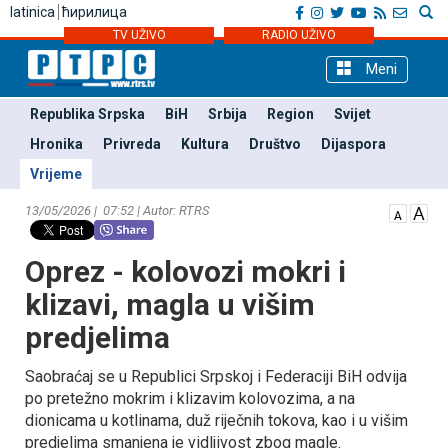
latinica
ћирилица
TV UŽIVO
RADIO UŽIVO
Meni
Republika Srpska
BiH
Srbija
Region
Svijet
Hronika
Privreda
Kultura
Društvo
Dijaspora
Vrijeme
13/05/2026 | 07:52 | Autor: RTRS
Oprez - kolovozi mokri i
klizavi, magla u višim
predjelima
Saobraćaj se u Republici Srpskoj i Federaciji BiH odvija
po pretežno mokrim i klizavim kolovozima, a na
dionicama u kotlinama, duž riječnih tokova, kao i u višim
predjelima smanjena je vidljivost zbog magle.