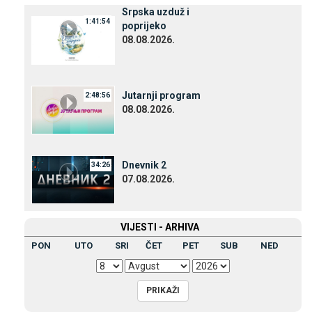
Srpska uzduž i
1:41:54
poprijeko
08.08.2026.
Јutarnji program
2:48:56
08.08.2026.
Dnevnik 2
34:26
07.08.2026.
VIЈESTI - ARHIVA
PON
UTO
SRI
ČET
PET
SUB
NED