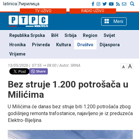
latinica
ћирилица
TV UŽIVO
RADIO UŽIVO
Meni
Republika Srpska
BiH
Srbija
Region
Svijet
Hronika
Privreda
Kultura
Društvo
Dijaspora
Vrijeme
13/05/2026 | 07:55 ⇒ 08:00 | Autor: SRNA
Bez struje 1.200 potrošača u
Milićima
U Milićima će danas bez struje biti 1.200 potrošača zbog
godišnjeg remonta trafostanice, najavljeno je iz preduzeća
Elektro-Bijeljina.