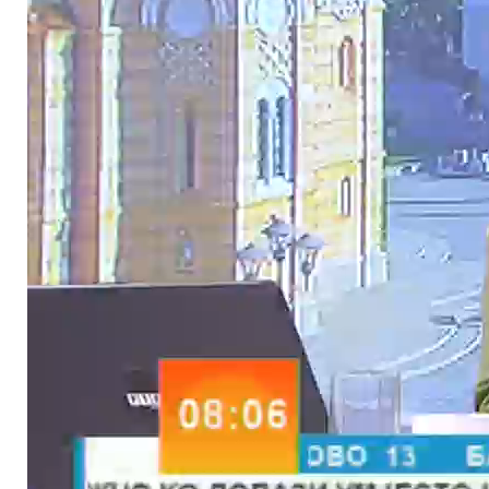
On je naveo da Šmit nije imao odobrenje da donosi zakone i da
se postavio u ulogu protektora, što nigdje u svijetu danas ne
postoji.
- Šmit je završio sa svojim mjerama i zlom koje je ovdje širio -
poručio je Višković.
Višković je rekao da bi tri konstitutivna naroda u BiH, na osnovu