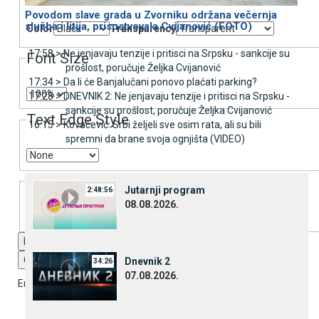
Povodom slave grada u Zvorniku održana večernja
služba i litija, prisustvovala Cvijanović (FOTO)
Color
Transparency
17:58 >
Ne jenjavaju tenzije i pritisci na Srpsku - sankcije su
Font Size
prošlost, poručuje Željka Cvijanović
17:34 >
Da li će Banjalučani ponovo plaćati parking?
17:28 >
DNEVNIK 2: Ne jenjavaju tenzije i pritisci na Srpsku -
sankcije su prošlost, poručuje Željka Cvijanović
Text Edge Style
16:15 >
Kovačević: Srbi željeli sve osim rata, ali su bili
spremni da brane svoja ognjišta (VIDEO)
Font Family
Јutarnji program
2:48:56
08.08.2026.
Reset
restore all settings to the default values
Done
Close Modal Dialog
Dnevnik 2
34:26
07.08.2026.
End of dialog window.