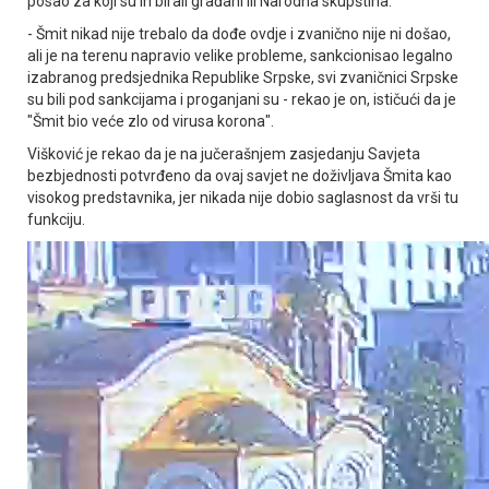
posao za koji su ih birali građani ili Narodna skupština.
- Šmit nikad nije trebalo da dođe ovdje i zvanično nije ni došao,
ali je na terenu napravio velike probleme, sankcionisao legalno
izabranog predsjednika Republike Srpske, svi zvaničnici Srpske
su bili pod sankcijama i proganjani su - rekao je on, ističući da je
"Šmit bio veće zlo od virusa korona".
Višković je rekao da je na jučerašnjem zasjedanju Savjeta
bezbjednosti potvrđeno da ovaj savjet ne doživljava Šmita kao
visokog predstavnika, jer nikada nije dobio saglasnost da vrši tu
funkciju.