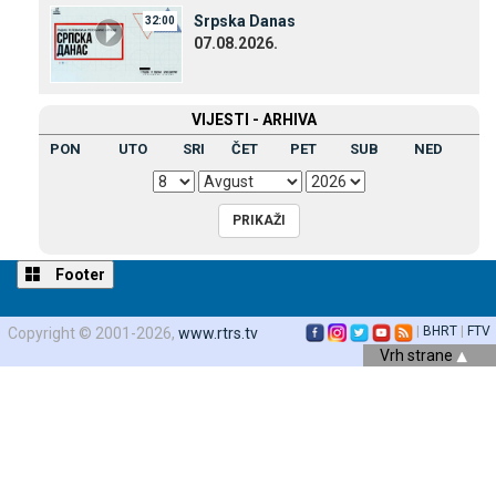
Srpska Danas
32:00
07.08.2026.
VIЈESTI - ARHIVA
PON
UTO
SRI
ČET
PET
SUB
NED
Footer
|
BHRT
|
FTV
Copyright © 2001-2026,
www.rtrs.tv
Vrh strane