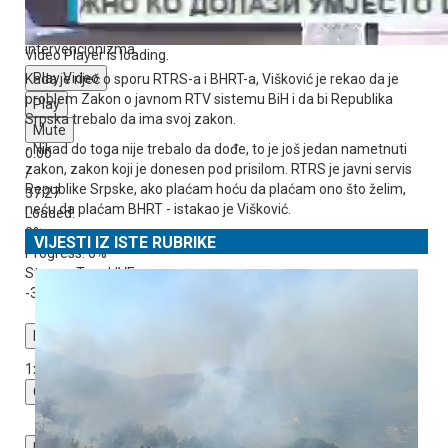
Dejtonskog sporazuma kao okvira za funkcionisanje, mogla da
se dogovaraju i dođu do rješenja da nema međunarodnog
intervencionizma.
Video Player is loading.
Play Video
Kada je riječ o sporu RTRS-a i BHRT-a, Višković je rekao da je
problem Zakon o javnom RTV sistemu BiH i da bi Republika
Play
Srpska trebalo da ima svoj zakon.
Mute
- Nikad do toga nije trebalo da dođe, to je još jedan nametnuti
0:00
zakon, zakon koji je donesen pod prisilom. RTRS je javni servis
/
Republike Srpske, ako plaćam hoću da plaćam ono što želim,
37:27
neću da plaćam BHRT - istakao je Višković.
Loaded
:
0%
VIJESTI IZ ISTE RUBRIKE
Progress
: 0%
Stream Type
LIVE
-37:27
Playback Rate
1x
Chapters
Chapters
Descriptions