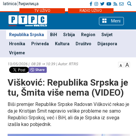
latinica
ћирилица
TV UŽIVO
RADIO UŽIVO
Meni
Republika Srpska
BiH
Srbija
Region
Svijet
Hronika
Privreda
Kultura
Društvo
Dijaspora
Vrijeme
13/05/2026 | 08:28 ⇒ 10:39 | Autor: RTRS
Višković: Republika Srpska je
tu, Šmita više nema (VIDEO)
Biši premijer Republike Srpske Radovan Višković rekao je
da je Kristijan Šmit napravio velike probleme ne samo
Republici Srpskoj, već i BiH, ali da je Srpska iz svega
izašla kao pobjednik.