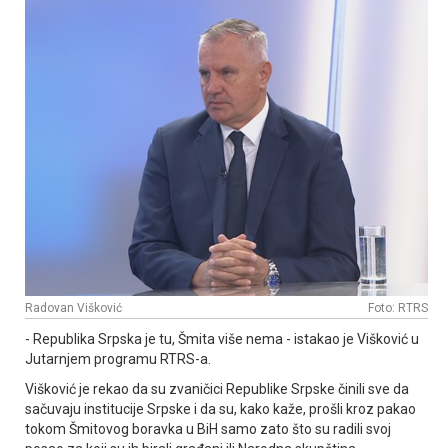
Radovan Višković
Foto: RTRS
- Republika Srpska je tu, Šmita više nema - istakao je Višković u
Јutarnjem programu RTRS-a.
Višković je rekao da su zvaničici Republike Srpske činili sve da
sačuvaju institucije Srpske i da su, kako kaže, prošli kroz pakao
tokom Šmitovog boravka u BiH samo zato što su radili svoj