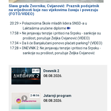
Slava grada Zvornika; Cvijanović: Praznik podsjetnik
na vrijednosti koje nas vijekovima čuvaju i povezuju
(FOTO/VIDEO)
20:29 >
Polaznicima Škole mladih lidera SNSD-a u
Laktašima uručene diplome
17:58 >
Ne jenjavaju tenzije i pritisci na Srpsku - sankcije su
prošlost, poručuje Željka Cvijanović (VIDEO)
17:34 >
Da li će Banjalučani ponovo plaćati parking? (VIDEO)
17:28 >
DNEVNIK 2: Ne jenjavaju tenzije i pritisci na Srpsku -
sankcije su prošlost, poručuje Željka Cvijanović
Dnevnik 2
31:47
08.08.2026.
Јutarnji program
2:48:56
08.08.2026.