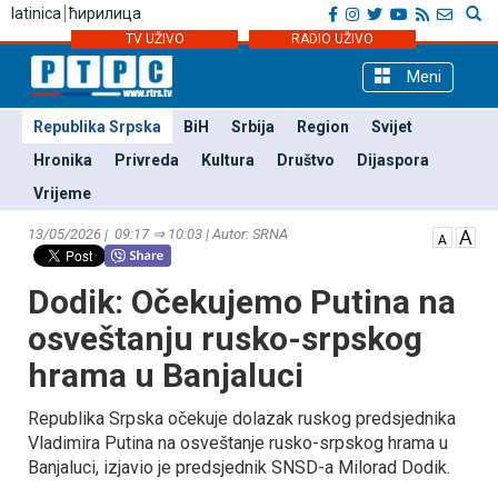
latinica
ћирилица
TV UŽIVO
RADIO UŽIVO
Meni
Republika Srpska
BiH
Srbija
Region
Svijet
Hronika
Privreda
Kultura
Društvo
Dijaspora
Vrijeme
13/05/2026 | 09:17 ⇒ 10:03 | Autor: SRNA
Dodik: Očekujemo Putina na
osveštanju rusko-srpskog
hrama u Banjaluci
Republika Srpska očekuje dolazak ruskog predsjednika
Vladimira Putina na osveštanje rusko-srpskog hrama u
Banjaluci, izjavio je predsjednik SNSD-a Milorad Dodik.