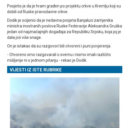
Posjetio je da je hram građen po projektu crkve u Kremlju koji su
dobili od Ruske pravoslavne crkve.
Dodik je ocijenio da je nedavna posjeta Banjaluci zamjenika
ministra inostranih poslova Ruske Federacije Aleksandra Gruška
jedan od najznačajnijih događaja za Republiku Srpsku, koja joj je
dala još više snage.
On je istakao da su razgovori bili otvoreni i puni povjerenja.
- Otvoreno smo razgovarali o svemu i nismo imali različito
mišljenje ni o jednom pitanju - rekao je Dodik.
VIJESTI IZ ISTE RUBRIKE