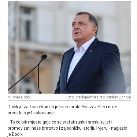
Milorad Dodik
Foto: predsjednikrs.rs/Borislav Zdrinja
Dodik je za Tas rekao da je hram praktično završen i da je
preostalo još oslikavanje.
- To će biti mjesto gdje će se sretati ruski i srpski svijet i
promovisati naše bratstvo i zajedničku istoriju i vjeru - naglasio
je Dodik.