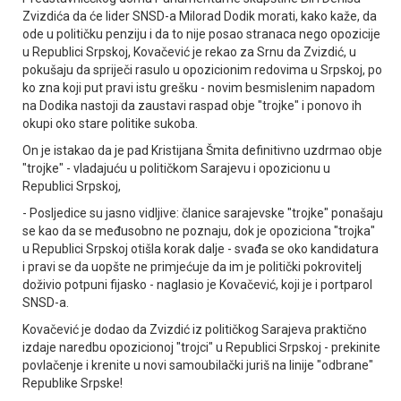
Zvizdića da će lider SNSD-a Milorad Dodik morati, kako kaže, da
ode u političku penziju i da to nije posao stranaca nego opozicije
u Republici Srpskoj, Kovačević je rekao za Srnu da Zvizdić, u
pokušaju da spriječi rasulo u opozicionim redovima u Srpskoj, po
ko zna koji put pravi istu grešku - novim besmislenim napadom
na Dodika nastoji da zaustavi raspad obje "trojke" i ponovo ih
okupi oko stare politike sukoba.
On je istakao da je pad Kristijana Šmita definitivno uzdrmao obje
"trojke" - vladajuću u političkom Sarajevu i opozicionu u
Republici Srpskoj,
- Posljedice su jasno vidljive: članice sarajevske "trojke" ponašaju
se kao da se međusobno ne poznaju, dok je opoziciona "trojka"
u Republici Srpskoj otišla korak dalje - svađa se oko kandidatura
i pravi se da uopšte ne primjećuje da im je politički pokrovitelj
doživio potpuni fijasko - naglasio je Kovačević, koji je i portparol
SNSD-a.
Kovačević je dodao da Zvizdić iz političkog Sarajeva praktično
izdaje naredbu opozicionoj "trojci" u Republici Srpskoj - prekinite
povlačenje i krenite u novi samoubilački juriš na linije "odbrane"
Republike Srpske!