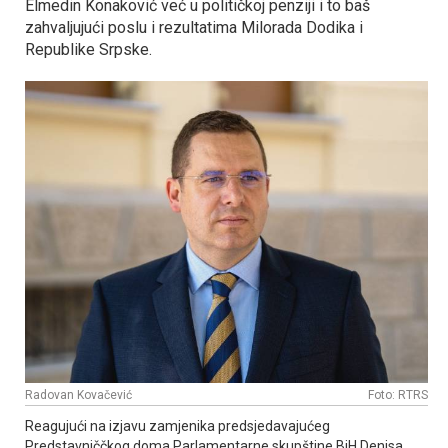
Elmedin Konaković već u političkoj penziji i to baš
zahvaljujući poslu i rezultatima Milorada Dodika i
Republike Srpske.
Radovan Kovačević
Foto: RTRS
Reagujući na izjavu zamjenika predsjedavajućeg
Predstavniččkog doma Parlamentarne skupštine BiH Denisa