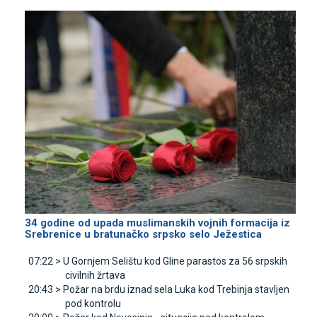
34 godine od upada muslimanskih vojnih formacija iz
Srebrenice u bratunačko srpsko selo Јežestica
07:22 >
U Gornjem Selištu kod Gline parastos za 56 srpskih
civilnih žrtava
20:43 >
Požar na brdu iznad sela Luka kod Trebinja stavljen
pod kontrolu