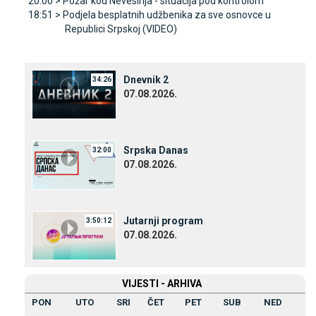
20:00 >
Požar kod Nevesinja - situacija pod kontrolom
18:51 >
Podjela besplatnih udžbenika za sve osnovce u
Republici Srpskoj (VIDEO)
Dnevnik 2
34:26
07.08.2026.
Srpska Danas
32:00
07.08.2026.
Јutarnji program
3:50:12
07.08.2026.
VIЈESTI - ARHIVA
PON
UTO
SRI
ČET
PET
SUB
NED