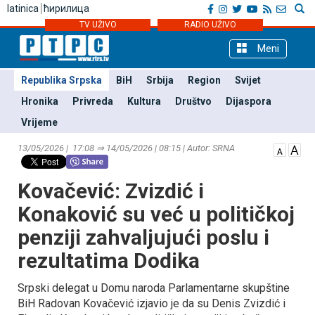
latinica
ћирилица
TV UŽIVO
RADIO UŽIVO
Meni
Republika Srpska
BiH
Srbija
Region
Svijet
Hronika
Privreda
Kultura
Društvo
Dijaspora
Vrijeme
13/05/2026 | 17:08 ⇒ 14/05/2026 | 08:15 | Autor: SRNA
Kovačević: Zvizdić i
Konaković su već u političkoj
penziji zahvaljujući poslu i
rezultatima Dodika
Srpski delegat u Domu naroda Parlamentarne skupštine
BiH Radovan Kovačević izjavio je da su Denis Zvizdić i