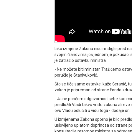
Iako izmjene Zakona nisu ni stigle pred n
svojim članovima još jednom je pokušao iskor
je zatražio ostavku ministra.
- Ne možete biti ministar. Tražićemo osta
poručio je Stanivuković.
Što se tiče same ostavke, kaže Šeranić, tu 
zakon je pripreman od strane Fonda zdra
- Јa ne poričem odgovornost sebe kao minis
predložili Vladi takvu vrstu zakona ali e
ovu Vladu odlučiti u vidu toga - dodaje on.
U izmjenama Zakona sporno je bilo predlož
uslovljeno uplatom doprinosa od strane pos
konsultacije resornog ministra sa određen