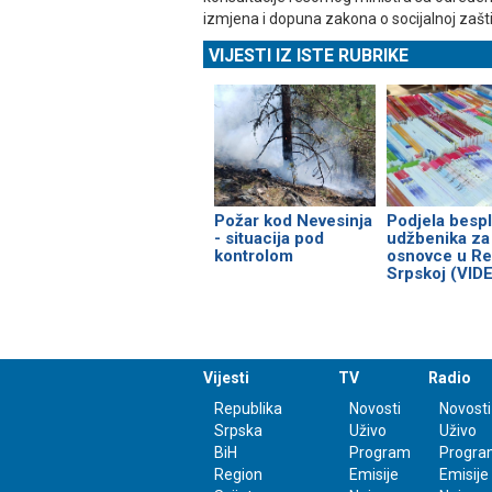
izmjena i dopuna zakona o socijalnoj zaštit
VIJESTI IZ ISTE RUBRIKE
Požar kod Nevesinja
Podjela bespl
- situacija pod
udžbenika za
kontrolom
osnovce u Re
Srpskoj (VID
Vijesti
TV
Radio
Republika
Novosti
Novosti
Srpska
Uživo
Uživo
BiH
Program
Progra
Region
Emisije
Emisije