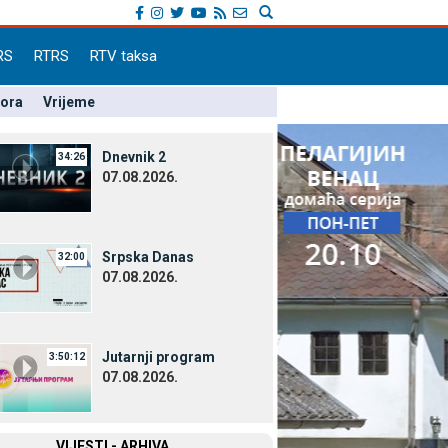
RS
RTRS
RTV taksa
pora
Vrijeme
Dnevnik 2
34:26
07.08.2026.
Srpska Danas
32:00
07.08.2026.
Јutarnji program
3:50:12
07.08.2026.
VIЈESTI - ARHIVA