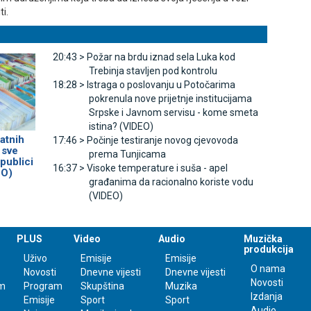
i.
20:43 >
Požar na brdu iznad sela Luka kod
Trebinja stavljen pod kontrolu
18:28 >
Istraga o poslovanju u Potočarima
pokrenula nove prijetnje institucijama
Srpske i Јavnom servisu - kome smeta
istina? (VIDEO)
atnih
17:46 >
Počinje testiranje novog cjevovoda
 sve
prema Tunjicama
publici
16:37 >
Visoke temperature i suša - apel
EO)
građanima da racionalno koriste vodu
(VIDEO)
PLUS
Video
Audio
Muzička
produkcija
Uživo
Emisije
Emisije
O nama
Novosti
Dnevne vijesti
Dnevne vijesti
Novosti
m
Program
Skupština
Muzika
Izdanja
Emisije
Sport
Sport
Audio