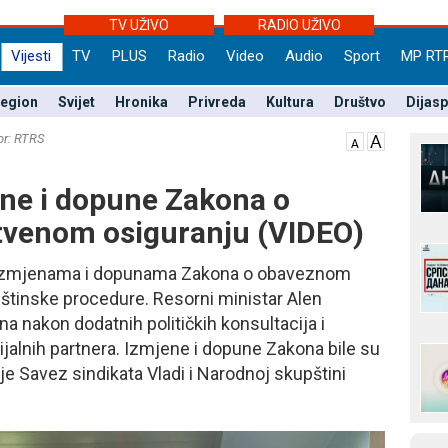
TV UŽIVO
RADIO UŽIVO
Vijesti
TV
PLUS
Radio
Video
Audio
Sport
MP RT
egion
Svijet
Hronika
Privreda
Kultura
Društvo
Dijas
or: RTRS
ene i dopune Zakona o
venom osiguranju (VIDEO)
 o izmjenama i dopunama Zakona o obaveznom
štinske procedure. Resorni ministar Alen
a nakon dodatnih političkih konsultacija i
ijalnih partnera. Izmjene i dopune Zakona bile su
je Savez sindikata Vladi i Narodnoj skupštini