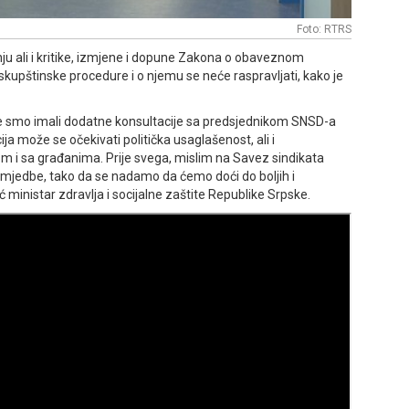
Foto: RTRS
nju ali i kritike, izmjene i dopune Zakona o obaveznom
upštinske procedure i o njemu se neće raspravljati, kako je
če smo imali dodatne konsultacije sa predsjednikom SNSD-a
ja može se očekivati politička usaglašenost, ali i
i sa građanima. Prije svega, mislim na Savez sindikata
rimjedbe, tako da se nadamo da ćemo doći do boljih i
ć ministar zdravlja i socijalne zaštite Republike Srpske.