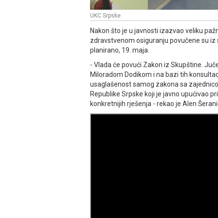
UKC Srpske
Nakon što je u javnosti izazvao veliku paž
zdravstvenom osiguranju povučene su iz sk
planirano, 19. maja.
- Vlada će povući Zakon iz Skupštine. Јu
Miloradom Dodikom i na bazi tih konsultaci
usaglašenost samog zakona sa zajednicom 
Republike Srpske koji je javno upućivao p
konkretnijih rješenja - rekao je Alen Šerani