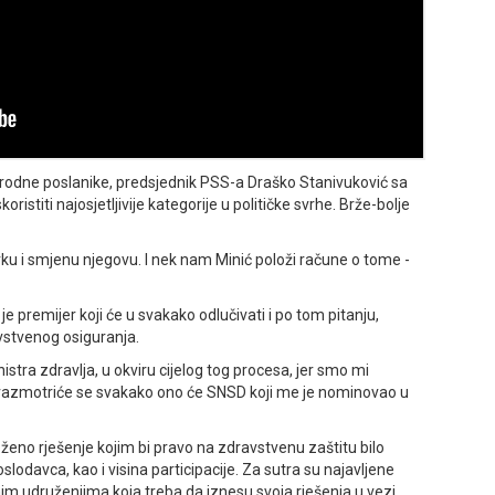
arodne poslanike, predsjednik PSS-a Draško Stanivuković sa
istiti najosjetljivije kategorije u političke svrhe. Brže-bolje
vku i smjenu njegovu. I nek nam Minić položi račune o tome -
je premijer koji će u svakako odlučivati i po tom pitanju,
vstvenog osiguranja.
tra zdravlja, u okviru cijelog tog procesa, jer smo mi
vo razmotriće se svakako ono će SNSD koji me je nominovao u
eno rješenje kojim bi pravo na zdravstvenu zaštitu bilo
lodavca, kao i visina participacije. Za sutra su najavljene
im udruženjima koja treba da iznesu svoja rješenja u vezi