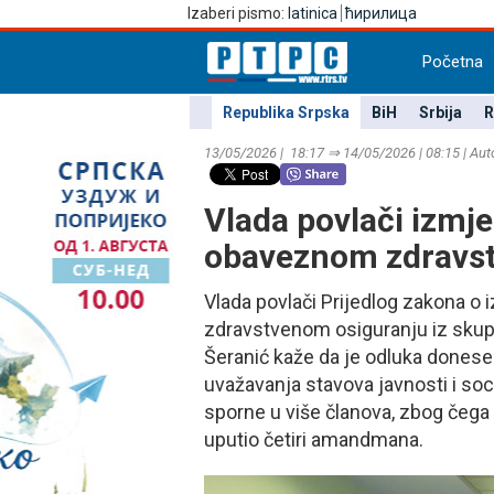
Izaberi pismo:
latinica
ћирилица
Početna
Republika Srpska
BiH
Srbija
R
13/05/2026 | 18:17 ⇒ 14/05/2026 | 08:15 | Aut
Vlada povlači izmj
obaveznom zdravst
Vlada povlači Prijedlog zakona
zdravstvenom osiguranju iz skup
Šeranić kaže da je odluka donesen
uvažavanja stavova javnosti i soc
sporne u više članova, zbog čega 
uputio četiri amandmana.