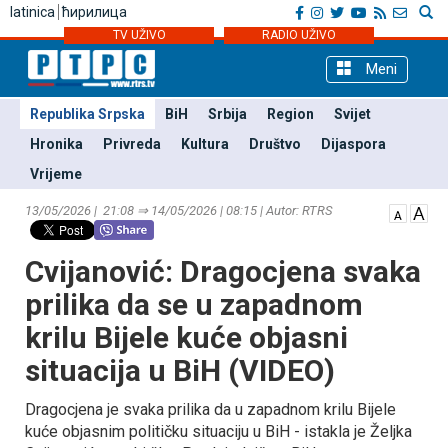
latinica
ћирилица
TV UŽIVO
RADIO UŽIVO
Meni
Republika Srpska
BiH
Srbija
Region
Svijet
Hronika
Privreda
Kultura
Društvo
Dijaspora
Vrijeme
13/05/2026 | 21:08 ⇒ 14/05/2026 | 08:15 | Autor: RTRS
Cvijanović: Dragocjena svaka
prilika da se u zapadnom
krilu Bijele kuće objasni
situacija u BiH (VIDEO)
Dragocjena je svaka prilika da u zapadnom krilu Bijele
kuće objasnim političku situaciju u BiH - istakla je Željka