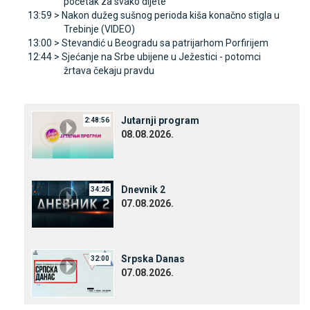
početak za svako dijete
13:59 >
Nakon dužeg sušnog perioda kiša konačno stigla u
Trebinje (VIDEO)
13:00 >
Stevandić u Beogradu sa patrijarhom Porfirijem
12:44 >
Sjećanje na Srbe ubijene u Јežestici - potomci
žrtava čekaju pravdu
Јutarnji program
2:48:56
08.08.2026.
Dnevnik 2
34:26
07.08.2026.
Srpska Danas
32:00
07.08.2026.