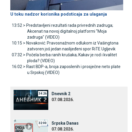
U toku nadzor korisnika podsticaja za ulaganja
13:52 >
Predstavljeni rezultati rada privrednih zadruga;
Akcenat na novoj digitalnoj platformi "Moja
zadruga" (VIDEO)
10:15 >
Novaković: Pravosnažnom odlukom iz Vašingtona
zatvoren još jedan naslijeđeni spor RiTE Ugljevik
07:32 >
Počela berba ranih krušaka; Kakav je rod i kvalitet
ploda? (VIDEO)
16:02 >
Rast BDP-a, broja zaposlenih i prosječne neto plate
u Srpskoj (VIDEO)
Dnevnik 2
34:26
07.08.2026.
Srpska Danas
32:00
07.08.2026.