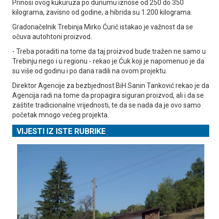
Prinosi ovog kukuruza po dunumu iznose od 250 do 350
kilograma, zavisno od godine, a hibrida su 1.200 kilograma.
Gradonačelnik Trebinja Mirko Ćurić istakao je važnost da se
očuva autohtoni proizvod.
- Treba poraditi na tome da taj proizvod bude tražen ne samo u
Trebinju nego i u regionu - rekao je Ćuk koji je napomenuo je da
su više od godinu i po dana radili na ovom projektu.
Direktor Agencije za bezbjednost BiH Sanin Tanković rekao je da
Agencija radi na tome da propagira siguran proizvod, ali i da se
zaštite tradicionalne vrijednosti, te da se nada da je ovo samo
početak mnogo većeg projekta.
VIJESTI IZ ISTE RUBRIKE