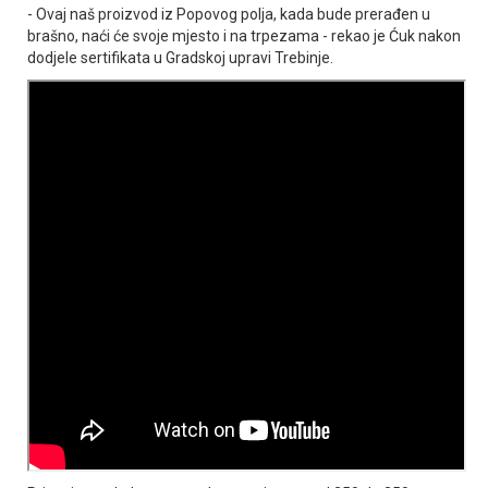
- Ovaj naš proizvod iz Popovog polja, kada bude prerađen u
brašno, naći će svoje mjesto i na trpezama - rekao je Ćuk nakon
dodjele sertifikata u Gradskoj upravi Trebinje.