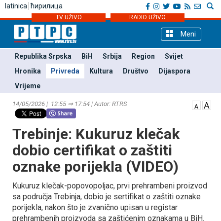
latinica
ћирилица
TV UŽIVO
RADIO UŽIVO
Meni
Republika Srpska
BiH
Srbija
Region
Svijet
Hronika
Privreda
Kultura
Društvo
Dijaspora
Vrijeme
14/05/2026 | 12:55 ⇒ 17:54 | Autor: RTRS
Trebinje: Kukuruz klečak
dobio certifikat o zaštiti
oznake porijekla (VIDEO)
Kukuruz klečak-popovopoljac, prvi prehrambeni proizvod
sa područja Trebinja, dobio je sertifikat o zaštiti oznake
porijekla, nakon što je zvanično upisan u registar
prehrambenih proizvoda sa zaštićenim oznakama u BiH.