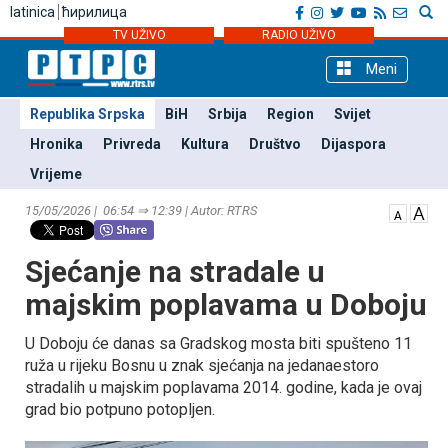
latinica
ћирилица
TV UŽIVO
RADIO UŽIVO
Meni
Republika Srpska
BiH
Srbija
Region
Svijet
Hronika
Privreda
Kultura
Društvo
Dijaspora
Vrijeme
15/05/2026 | 06:54 ⇒ 12:39 | Autor: RTRS
Sjećanje na stradale u
majskim poplavama u Doboju
U Doboju će danas sa Gradskog mosta biti spušteno 11
ruža u rijeku Bosnu u znak sjećanja na jedanaestoro
stradalih u majskim poplavama 2014. godine, kada je ovaj
grad bio potpuno potopljen.