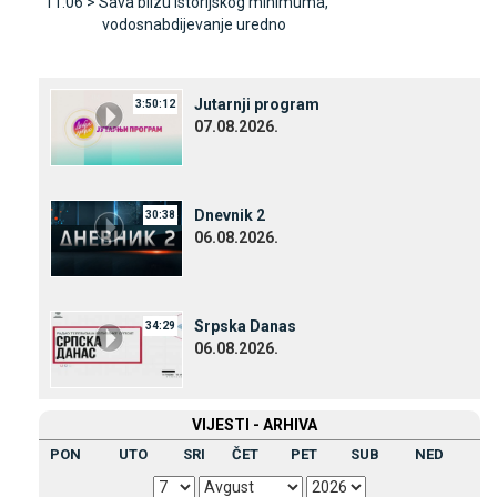
11:06 >
Sava blizu istorijskog minimuma,
vodosnabdijevanje uredno
Јutarnji program
3:50:12
07.08.2026.
Dnevnik 2
30:38
06.08.2026.
Srpska Danas
34:29
06.08.2026.
VIЈESTI - ARHIVA
PON
UTO
SRI
ČET
PET
SUB
NED