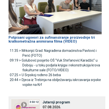
Potpisani ugovori za sufinansiranje proizvodnje tri
kratkometražna animirana filma (VIDEO)
11:35 >
Mrkonjić Grad: Nagrađena domaćinstva Pavlović i
Perić (FOTO)
09:19 >
Golubović posjetio OŠ "Vuk Stefanović Karadžić" u
Doboju - u toku podjela knjiga i rekonstrukcija krova
fiskulturne sale (FOTO/VIDEO)
07:25 >
U Srpskoj rođeno 26 beba
20:44 >
Djeca iz Trebinja na obilježavanju iskrcavanja srpske
vojske na Krf
Јutarnji program
3:50:12
07.08.2026.