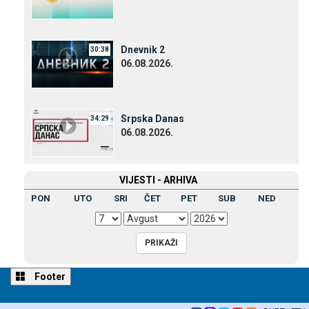
Dnevnik 2
30:38
06.08.2026.
Srpska Danas
34:29
06.08.2026.
VIЈESTI - ARHIVA
PON
UTO
SRI
ČET
PET
SUB
NED
Footer