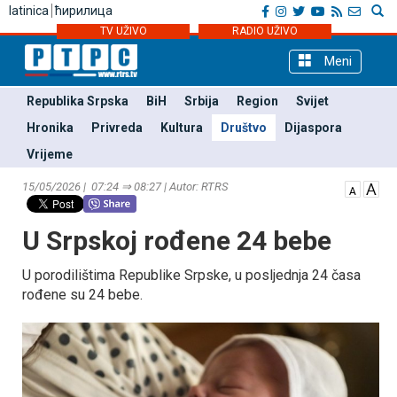
latinica
ћирилица
TV UŽIVO
RADIO UŽIVO
Meni
Republika Srpska
BiH
Srbija
Region
Svijet
Hronika
Privreda
Kultura
Društvo
Dijaspora
Vrijeme
15/05/2026 | 07:24 ⇒ 08:27 | Autor: RTRS
U Srpskoj rođene 24 bebe
U porodilištima Republike Srpske, u posljednja 24 časa
rođene su 24 bebe.