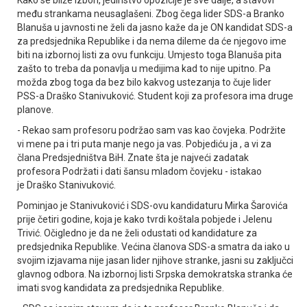
među strankama neusaglašeni. Zbog čega lider SDS-a Branko
Blanuša u javnosti ne želi da jasno kaže da je ON kandidat SDS-a
za predsjednika Republike i da nema dileme da će njegovo ime
biti na izbornoj listi za ovu funkciju. Umjesto toga Blanuša pita
zašto to treba da ponavlja u medijima kad to nije upitno. Pa
možda zbog toga da bez bilo kakvog ustezanja to čuje lider
PSS-a Draško Stanivuković. Student koji za profesora ima druge
planove.
- Rekao sam profesoru podržao sam vas kao čovjeka. Podržite
vi mene pa i tri puta manje nego ja vas. Pobjediću ja , a vi za
člana Predsjedništva BiH. Znate šta je najveći zadatak
profesora Podržati i dati šansu mladom čovjeku - istakao
je Draško Stanivuković.
Pominjao je Stanivuković i SDS-ovu kandidaturu Mirka Šarovića
prije četiri godine, koja je kako tvrdi koštala pobjede i Јelenu
Trivić. Očigledno je da ne želi odustati od kandidature za
predsjednika Republike. Većina članova SDS-a smatra da iako u
svojim izjavama nije jasan lider njihove stranke, jasni su zaključci
glavnog odbora. Na izbornoj listi Srpska demokratska stranka će
imati svog kandidata za predsjednika Republike.