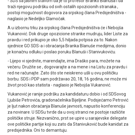
- SDS sa jasnim stavom da je to profesor Branko Blanuša i da
traži njegovu podršku od svih ostalih opozicionih stranaka ,
postoji mogućnost dogovora za srpskog člana Predsjedništva -
naglasio je Nedeljko Glamočak.
A u izbornu trku za srpskog člana Predsjedništva će i Nebojša
Vukanović. Dok druge opozicione stranke mudruju, lider Liste za
pravdu i red prikupio je oko 5,5 hiljada potpisa za to. Nakon
sjednice GO SDS-a i obraćanja Branka Blanuše medijima, donio
je konačnu odluku i poslao poruku Blanuši i Stanivukoviću.
- Lijepo vi sjednite, marendajte, ima Draško para, možete na
večeru. Družite se , dogovarajte a na mene i na Listu za pravdu i
red ne računajte. Zato što ste neiskreno ušli u ovu političku
borbu. SDS i PDP sam podržavao 20, 18, 16 godina, ne može mi
život proći kao statista - naglasio je Nebojša Vukanović.
Vukanović je ranije podršku za kandidaturu dobio i od SDSovog
Ljubiše Petrovića, gradonačelnika Bijeljine. Podsjećamo Petrović
je ljut nakon obraćanja Blanuše javnosti, napustio konferenciju
za novinare. U SDSu tvrde da u ovoj stranci ne postoje različite
političke struje. Nezvanično, prst se upire u sarajevske delegate
ove političke partije koji su zato da Stanivuković bude kanidat za
predsjednika. Oni to demantuju.