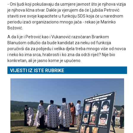
- Oni ljudi koji pokušavaju da usmjere javnost što je njihova vizija
je njihova lična stvar. Dakle ja vjerujem da će Ljubiša Petrović
staviti sve svoje kapacitete u funkciju SDS koja će u narednom
periodu izaći organizaciono mnogo jača - rekao je Marinko
Božović.
A da li je i Petrović kao i Vukanović razočaran Brankom
Blanušom odlučio da bude kandidat za neku od funkcija
poručivši da za pobjedu i velika djela treba mnogo više od novca
i neko ko ima srca, hrabrosti i ko zna da održi riječ? Nije bio
konkretan, ali je jasno kome je upućeno.
VIJESTI IZ ISTE RUBRIKE