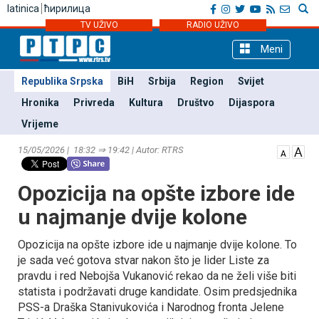
latinica
ћирилица
TV UŽIVO
RADIO UŽIVO
Meni
Republika Srpska
BiH
Srbija
Region
Svijet
Hronika
Privreda
Kultura
Društvo
Dijaspora
Vrijeme
15/05/2026 | 18:32 ⇒ 19:42 | Autor: RTRS
Opozicija na opšte izbore ide
u najmanje dvije kolone
Opozicija na opšte izbore ide u najmanje dvije kolone. To
je sada već gotova stvar nakon što je lider Liste za
pravdu i red Nebojša Vukanović rekao da ne želi više biti
statista i podržavati druge kandidate. Osim predsjednika
PSS-a Draška Stanivukovića i Narodnog fronta Јelene