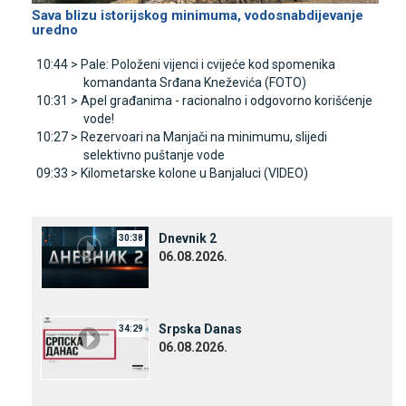
Sava blizu istorijskog minimuma, vodosnabdijevanje
uredno
10:44 >
Pale: Položeni vijenci i cvijeće kod spomenika
komandanta Srđana Kneževića (FOTO)
10:31 >
Apel građanima - racionalno i odgovorno korišćenje
vode!
10:27 >
Rezervoari na Manjači na minimumu, slijedi
selektivno puštanje vode
09:33 >
Kilometarske kolone u Banjaluci (VIDEO)
Dnevnik 2
30:38
06.08.2026.
Srpska Danas
34:29
06.08.2026.