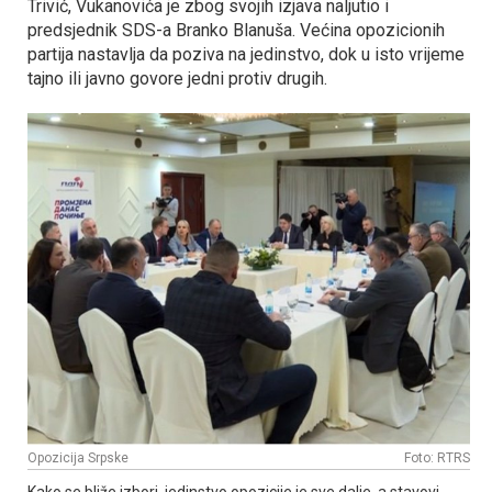
Trivić, Vukanovića je zbog svojih izjava naljutio i
predsjednik SDS-a Branko Blanuša. Većina opozicionih
partija nastavlja da poziva na jedinstvo, dok u isto vrijeme
tajno ili javno govore jedni protiv drugih.
Opozicija Srpske
Foto: RTRS
Kako se bliže izbori, jedinstvo opozicije je sve dalje, a stavovi