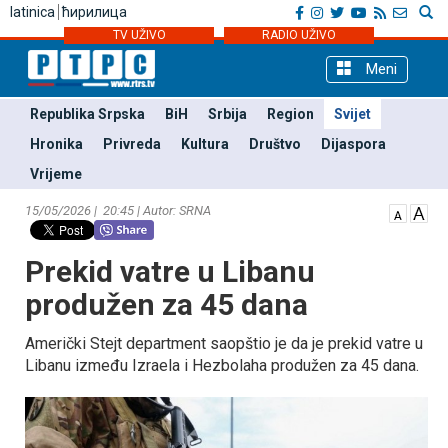
latinica
ћирилица
TV UŽIVO
RADIO UŽIVO
Meni
Republika Srpska
BiH
Srbija
Region
Svijet
Hronika
Privreda
Kultura
Društvo
Dijaspora
Vrijeme
15/05/2026 | 20:45 | Autor: SRNA
Prekid vatre u Libanu
produžen za 45 dana
Američki Stejt department saopštio je da je prekid vatre u
Libanu između Izraela i Hezbolaha produžen za 45 dana.