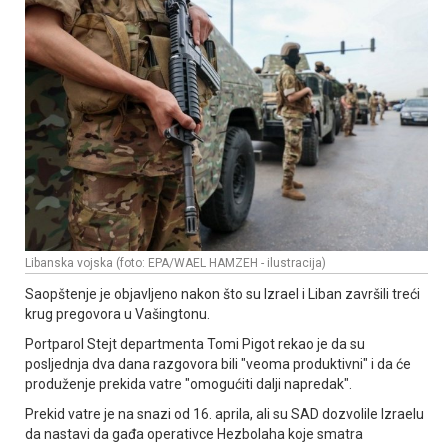
Libanska vojska (foto: EPA/WAEL HAMZEH - ilustracija)
Saopštenje je objavljeno nakon što su Izrael i Liban završili treći
krug pregovora u Vašingtonu.
Portparol Stejt departmenta Tomi Pigot rekao je da su
posljednja dva dana razgovora bili "veoma produktivni" i da će
produženje prekida vatre "omogućiti dalji napredak".
Prekid vatre je na snazi od 16. aprila, ali su SAD dozvolile Izraelu
da nastavi da gađa operativce Hezbolaha koje smatra