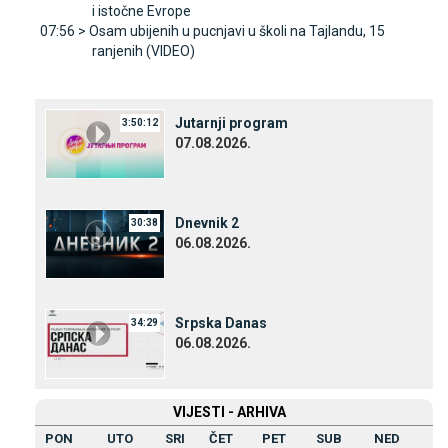
i istočne Evrope
07:56 >
Osam ubijenih u pucnjavi u školi na Tajlandu, 15
ranjenih (VIDEO)
Јutarnji program
3:50:12
07.08.2026.
Dnevnik 2
30:38
06.08.2026.
Srpska Danas
34:29
06.08.2026.
VIЈESTI - ARHIVA
PON
UTO
SRI
ČET
PET
SUB
NED