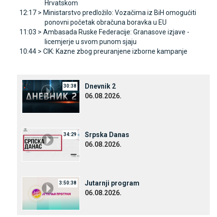
Hrvatskom
12:17 >
Ministarstvo predložilo: Vozačima iz BiH omogućiti
ponovni početak obračuna boravka u EU
11:03 >
Ambasada Ruske Federacije: Granasove izjave -
licemjerje u svom punom sjaju
10:44 >
CIK: Kazne zbog preuranjene izborne kampanje
Dnevnik 2
30:38
06.08.2026.
Srpska Danas
34:29
06.08.2026.
Јutarnji program
3:50:38
06.08.2026.