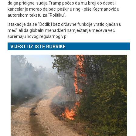
da ga pridigne, sudija Tramp počeo da mu broji do deset i
kancelar je morao da baci peškir u ring - piše Kecmanović u
autorskom tekstu za "Politiku".
Istakao je da se "Dodik i bez državne funkcije vratio ojačan u
meč" ali da globalni menadžeri namještanja mečeva već
spremaju novog regularnog v.p.
VIJESTI IZ ISTE RUBRIKE