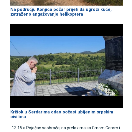
Na području Konjica požar prijeti da ugrozi kuće,
zatraženo angažovanje helikoptera
Krišok u Serdarima odao počast ubijenim srpskim
civilima
13:15 >
Pojačan saobraćaj na prelazima sa Crnom Gorom i