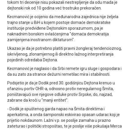
tokom tri decenije nisu pokazali nestrepljenje da odu mada je
dejtonski rok od 10 godina već trostruko prekoračen.
Kecmanović je ocijenio da međunarodna zajednica nije željela
trajno stanje u BiH u kojem postoje domaće demokratske
institucije predviđene Dejtonskim sporazumom, pa je
naknadnim bonskim ovlašćenjima "domaća demokratija
zamijenjena inostranom diktaturom".
Ukazao je da je potrebno platiti pravni žongleraj tendencioznog,
iskrivljenog, zlonamjernog ili direktno lažnog interpretiranja
pojedinih odredaba Dejtona.
Kecmanović je naglasio i da Srbi remete igru sluge i gospodara i
da su zato za strance dežurni remetilac mira i stabilnosti.
Podsjetio je da je Dodik pred 30. godišnjicu Dejtona krenuo u
ofanzivu portiv OHR-a, odnosno protiv neregularnog Šmita,
poništavajući sve njegove odluke protiv Srpske, do, najzad,
zabrane da kroči u "manji entitet".
- Dodik je spuštenog garda napao na Šmita direktima i
aperkatima, a onda šampionski eskivirao opasan udarac koji je
prijetio nokdaunom. Lažni v.p. se poslije zamaha u prazno
zateturao i politički stropoštao, te je poslije više pokušaja Merca