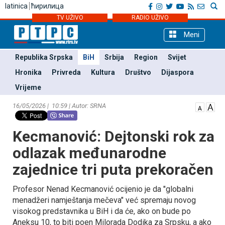
latinica
ћирилица
TV UŽIVO
RADIO UŽIVO
Meni
Republika Srpska
BiH
Srbija
Region
Svijet
Hronika
Privreda
Kultura
Društvo
Dijaspora
Vrijeme
16/05/2026 | 10:59 | Autor: SRNA
Kecmanović: Dejtonski rok za
odlazak međunarodne
zajednice tri puta prekoračen
Profesor Nenad Kecmanović ocijenio je da "globalni
menadžeri namještanja mečeva" već spremaju novog
visokog predstavnika u BiH i da će, ako on bude po
Aneksu 10, to biti poen Milorada Dodika za Srpsku, a ako