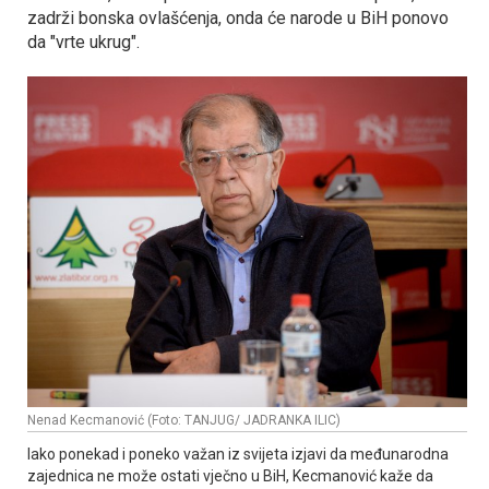
zadrži bonska ovlašćenja, onda će narode u BiH ponovo
da "vrte ukrug".
Nenad Kecmanović (Foto: TANJUG/ JADRANKA ILIC)
Iako ponekad i poneko važan iz svijeta izjavi da međunarodna
zajednica ne može ostati vječno u BiH, Kecmanović kaže da