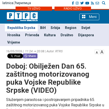
latinica
ћирилица
TV UŽIVO
RADIO UŽIVO
Meni
Republika Srpska
BiH
Srbija
Region
Svijet
Hronika
Privreda
Kultura
Društvo
Dijaspora
Vrijeme
16/05/2026 | 11:24 ⇒ 20:08 | Autor: RTRS
Doboj: Obilježen Dan 65.
zaštitnog motorizovanog
puka Vojske Republike
Srpske (VIDEO)
Služenjem parastosa i postrojavanjem pripadnika 65.
zaštitnog motorizovanog puka Vojske Republike Srpske u