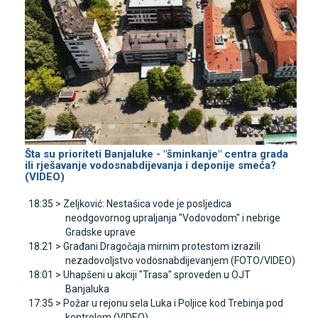
Šta su prioriteti Banjaluke - "šminkanje" centra grada
ili rješavanje vodosnabdijevanja i deponije smeća?
(VIDEO)
18:35 >
Zeljković: Nestašica vode je posljedica
neodgovornog upraljanja "Vodovodom" i nebrige
Gradske uprave
18:21 >
Građani Dragočaja mirnim protestom izrazili
nezadovoljstvo vodosnabdijevanjem (FOTO/VIDEO)
18:01 >
Uhapšeni u akciji "Trasa" sproveden u OЈT
Banjaluka
17:35 >
Požar u rejonu sela Luka i Poljice kod Trebinja pod
kontrolom (VIDEO)