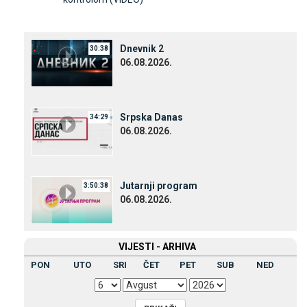
Dnevnik 2
30:38
06.08.2026.
Srpska Danas
34:29
06.08.2026.
Јutarnji program
3:50:38
06.08.2026.
VIЈESTI - ARHIVA
PON
UTO
SRI
ČET
PET
SUB
NED