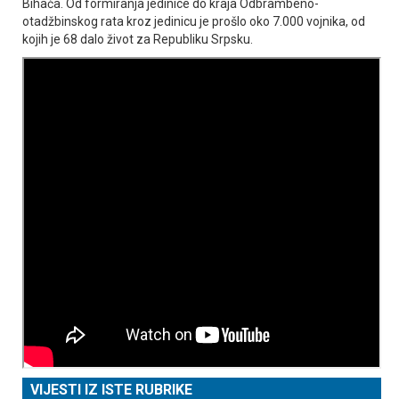
Bihaća. Od formiranja jedinice do kraja Odbrambeno-
otadžbinskog rata kroz jedinicu je prošlo oko 7.000 vojnika, od
kojih je 68 dalo život za Republiku Srpsku.
VIJESTI IZ ISTE RUBRIKE