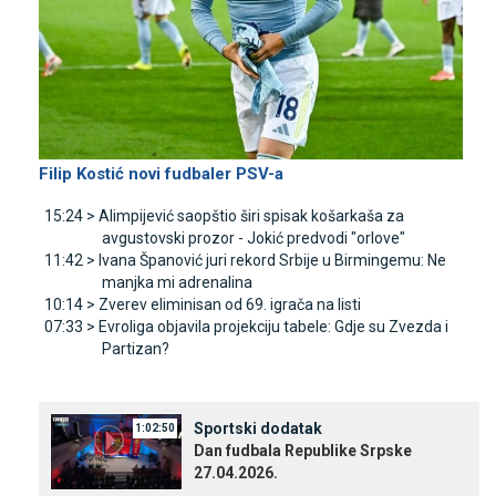
Filip Kostić novi fudbaler PSV-a
15:24 >
Alimpijević saopštio širi spisak košarkaša za
avgustovski prozor - Јokić predvodi "orlove"
11:42 >
Ivana Španović juri rekord Srbije u Birmingemu: Ne
manjka mi adrenalina
10:14 >
Zverev eliminisan od 69. igrača na listi
07:33 >
Evroliga objavila projekciju tabele: Gdje su Zvezda i
Partizan?
Sportski dodatak
1:02:50
Dan fudbala Republike Srpske
27.04.2026.