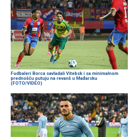
Fudbaleri Borca savladali Vitebsk i sa minimalnom
prednošću putuju na revanš u Mađarsku
(FOTO/VIDEO)