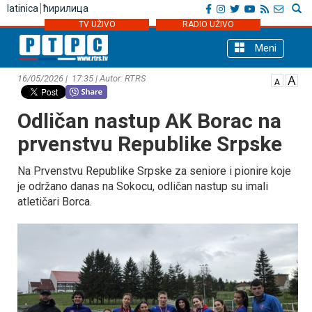
latinica
ћирилица
TV UŽIVO
RADIO UŽIVO
Meni
16/05/2026 | 17:35 | Autor: RTRS
Odličan nastup AK Borac na
prvenstvu Republike Srpske
Na Prvenstvu Republike Srpske za seniore i pionire koje
je održano danas na Sokocu, odličan nastup su imali
atletičari Borca.