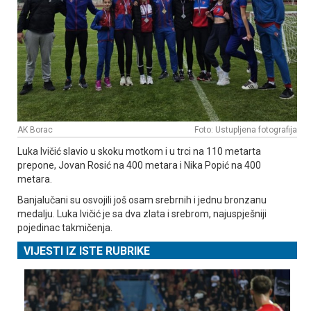
AK Borac
Foto: Ustupljena fotografija
Luka Ivičić slavio u skoku motkom i u trci na 110 metarta
prepone, Јovan Rosić na 400 metara i Nika Popić na 400
metara.
Banjalučani su osvojili još osam srebrnih i jednu bronzanu
medalju. Luka Ivičić je sa dva zlata i srebrom, najuspješniji
pojedinac takmičenja.
VIJESTI IZ ISTE RUBRIKE