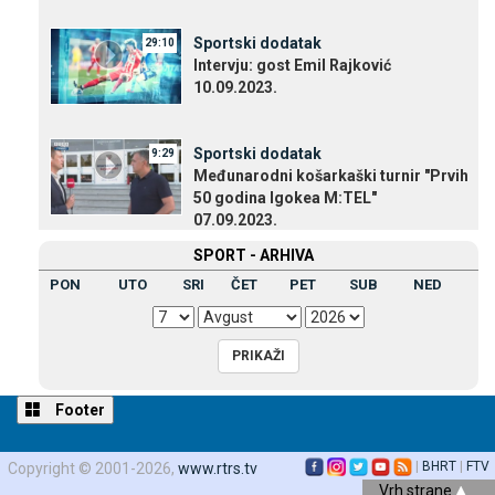
Sportski dodatak
29:10
Intervju: gost Emil Rajković
10.09.2023.
Sportski dodatak
9:29
Međunarodni košarkaški turnir "Prvih
50 godina Igokea M:TEL"
07.09.2023.
SPORT - ARHIVA
PON
UTO
SRI
ČET
PET
SUB
NED
Footer
|
BHRT
|
FTV
Copyright © 2001-2026,
www.rtrs.tv
Vrh strane