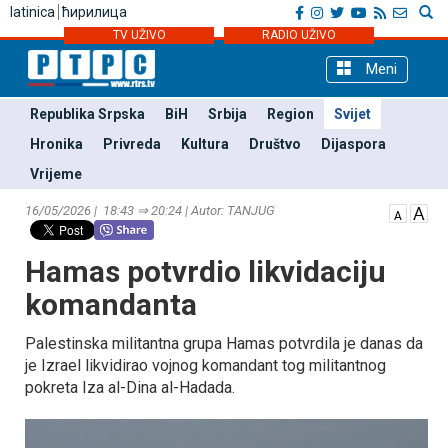
latinica
ћирилица
TV UŽIVO
RADIO UŽIVO
Meni
Republika Srpska
BiH
Srbija
Region
Svijet
Hronika
Privreda
Kultura
Društvo
Dijaspora
Vrijeme
16/05/2026 | 18:43 ⇒ 20:24 | Autor: TANЈUG
Hamas potvrdio likvidaciju
komandanta
Palestinska militantna grupa Hamas potvrdila je danas da
je Izrael likvidirao vojnog komandant tog militantnog
pokreta Iza al-Dina al-Hadada.