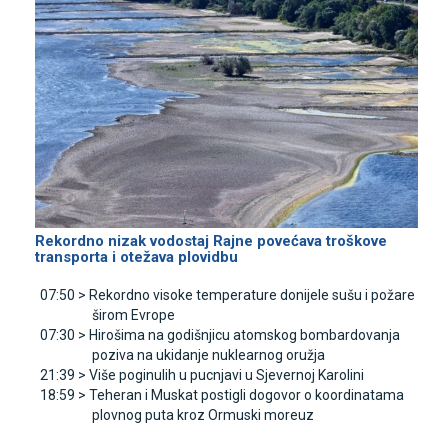
Rekordno nizak vodostaj Rajne povećava troškove
transporta i otežava plovidbu
07:50 >
Rekordno visoke temperature donijele sušu i požare
širom Evrope
07:30 >
Hirošima na godišnjicu atomskog bombardovanja
poziva na ukidanje nuklearnog oružja
21:39 >
Više poginulih u pucnjavi u Sjevernoj Karolini
18:59 >
Teheran i Muskat postigli dogovor o koordinatama
plovnog puta kroz Ormuski moreuz