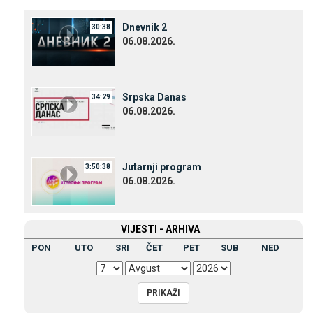
Dnevnik 2
30:38
06.08.2026.
Srpska Danas
34:29
06.08.2026.
Јutarnji program
3:50:38
06.08.2026.
VIЈESTI - ARHIVA
PON
UTO
SRI
ČET
PET
SUB
NED