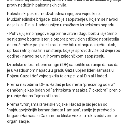
protiv nedužnih palestinskih civila.
Palestinski pokret mudžahedina i njegovo vojno krilo,
Mudžahedinske brigade izdao je saopštenje u kojem se navodi
da je Iz al-Din al-Hadad ubijen u mučkom izraelskom napadu.
- Pohvaljujemo njegove ogromne žrtve i dugu borbu i sjećamo
se njegove bogate istorije otpora protiv cionističkog neprijatelja
do mučeničke pogibije. Izrael neće biti u stanju da riješi sukob,
uprkos ratnoj mašini i uništenju koje je sprovodi više od dvije i po
godine - navodi se u njihovom zajedničkom saopštenju.
Izraelske odbrambene snage (IDF) saopštile su ranije danas da
je u vazdušnom napadu u gradu Gaza ubijen lider Hamasa u
Pojasu Gaze i šef vojnog krila te grupe Iz al-Din al-Hadad.
Prema navodima IDF-a, Hadad je bio meta "preciznog udara" i
označen je kao jedan od "arhitekata masakra 7. oktobra", prenio
je ranije danas Tajms of Izrael.
Prema tvrdnjama izraelske vojske, Hadad je bio jedan od
"najdugovječnijih komandanata Hamasa", ranije je predvodio
brigadu Hamasa u Gazi i imao bliske veze sa rukovodstvom te
organizacije.