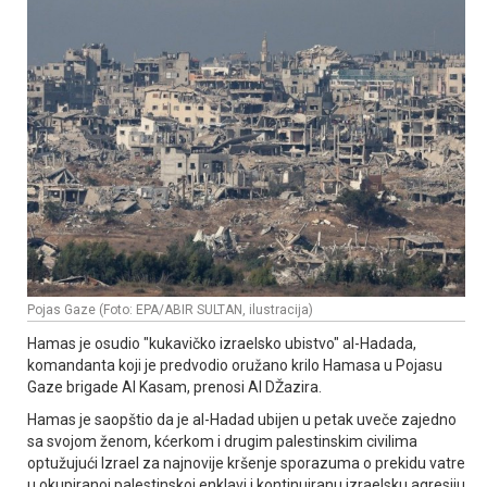
Pojas Gaze (Foto: EPA/ABIR SULTAN, ilustracija)
Hamas je osudio "kukavičko izraelsko ubistvo" al-Hadada,
komandanta koji je predvodio oružano krilo Hamasa u Pojasu
Gaze brigade Al Kasam, prenosi Al DŽazira.
Hamas je saopštio da je al-Hadad ubijen u petak uveče zajedno
sa svojom ženom, kćerkom i drugim palestinskim civilima
optužujući Izrael za najnovije kršenje sporazuma o prekidu vatre
u okupiranoj palestinskoj enklavi i kontinuiranu izraelsku agresiju