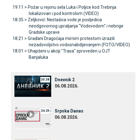
19:11 >
Požar u rejonu sela Luka i Poljice kod Trebinja
lokalizovan i pod kontrolom (VIDEO)
18:35 >
Zeljković: Nestašica vode je posljedica
neodgovornog upraljanja "Vodovodom" i nebrige
Gradske uprave
18:21 >
Građani Dragočaja mirnim protestom izrazili
nezadovoljstvo vodosnabdijevanjem (FOTO/VIDEO)
18:01 >
Uhapšeni u akciji "Trasa" sproveden u OЈT
Banjaluka
Dnevnik 2
30:38
06.08.2026.
Srpska Danas
34:29
06.08.2026.