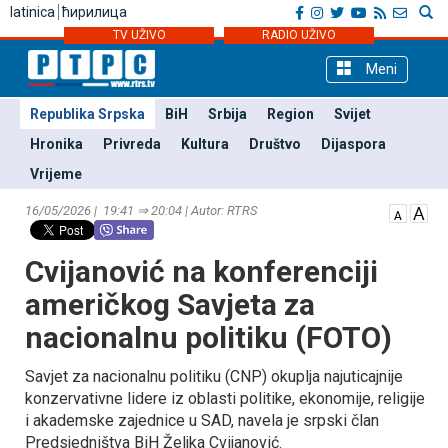
latinica
ћирилица
TV UŽIVO
RADIO UŽIVO
Meni
Republika Srpska
BiH
Srbija
Region
Svijet
Hronika
Privreda
Kultura
Društvo
Dijaspora
Vrijeme
16/05/2026 | 19:41 ⇒ 20:04 | Autor: RTRS
Cvijanović na konferenciji
američkog Savjeta za
nacionalnu politiku (FOTO)
Savjet za nacionalnu politiku (CNP) okuplja najuticajnije
konzervativne lidere iz oblasti politike, ekonomije, religije
i akademske zajednice u SAD, navela je srpski član
Predsjedništva BiH Željka Cvijanović.