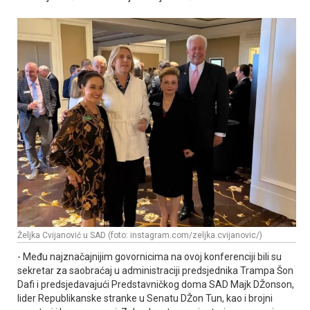
Željka Cvijanović u SAD (foto: instagram.com/zeljka.cvijanovic/)
- Među najznačajnijim govornicima na ovoj konferenciji bili su
sekretar za saobraćaj u administraciji predsjednika Trampa Šon
Dafi i predsjedavajući Predstavničkog doma SAD Majk DŽonson,
lider Republikanske stranke u Senatu DŽon Tun, kao i brojni