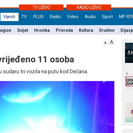
TV UŽIVO
RADIO UŽIVO
Vijesti
TV
PLUS
Radio
Video
Audio
Sport
MP RT
egion
Svijet
Hronika
Privreda
Kultura
Društvo
Dijas
ovrijeđeno 11 osoba
 sudaru tri vozila na putu kod Dečana.