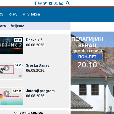
RS
RTRS
RTV taksa
pora
Vrijeme
Dnevnik 2
30:38
06.08.2026.
Srpska Danas
34:29
06.08.2026.
Јutarnji program
3:50:38
06.08.2026.
VIЈESTI - ARHIVA