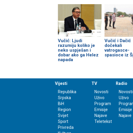
Vučić: Ljudi
Vučić i Dačić
razumiju koliko je
dočekali
neko uspješan i
vatrogasce-
dobar ako ga Helez
spasioce iz Š
napada
Vijesti
TV
Radio
Republika
Novosti
Novosti
Srpska
Uživo
Uživo
BiH
Program
Progra
Region
Emisije
Emisije
Svijet
Najave
Najave
Sport
Teletekst
Privreda