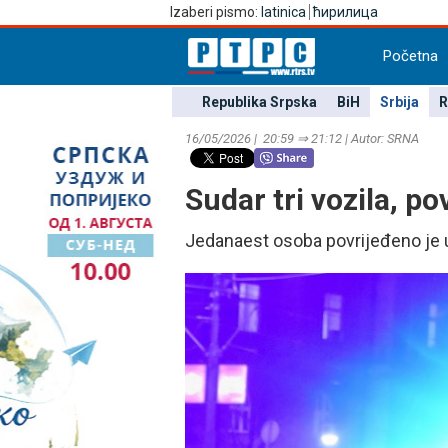
Izaberi pismo:
latinica
ћирилица
Početna
Republika Srpska
BiH
Srbija
R
16/05/2026 | 20:59 ⇒ 21:12 | Autor: SRNA
Sudar tri vozila, p
Јedanaest osoba povrijeđeno je u