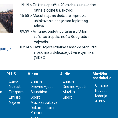
19:19 >
Priština optužila 20 osoba za navodne
ratne zločine u Đakovici
15:58 >
Macut najavio dodatne mjere za
ublažavanje posljedica toplotnog
talasa
09:39 >
Vrhunac toplotnog talasa u Srbiji,
večeras tropska noć u Beogradu i
Vojvodini
07:34 >
Lazić: Mjera Prištine samo će probuditi
panije
srpski inat i dolaziće još više vjernika
(VIDEO)
PLUS
Video
Audio
Muzička
produkcija
Uživo
Emisije
Emisije
O nama
Novosti
Dnevne vijesti
Dnevne vijesti
Novosti
m
Program
Skupština
Muzika
Izdanja
Emisije
Sport
Sport
Audio
Najave
Muzika i zabava
Dokumentarni
Kultura