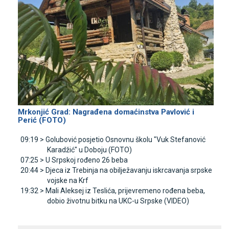
Mrkonjić Grad: Nagrađena domaćinstva Pavlović i
Perić (FOTO)
09:19 >
Golubović posjetio Osnovnu školu "Vuk Stefanović
Karadžić" u Doboju (FOTO)
07:25 >
U Srpskoj rođeno 26 beba
20:44 >
Djeca iz Trebinja na obilježavanju iskrcavanja srpske
vojske na Krf
19:32 >
Mali Aleksej iz Teslića, prijevremeno rođena beba,
dobio životnu bitku na UKC-u Srpske (VIDEO)