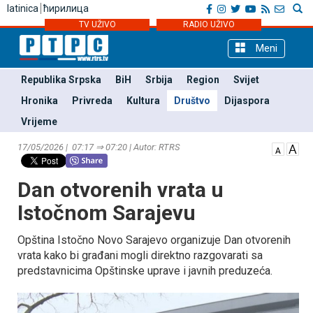
latinica
ћирилица
TV UŽIVO
RADIO UŽIVO
Meni
Republika Srpska
BiH
Srbija
Region
Svijet
Hronika
Privreda
Kultura
Društvo
Dijaspora
Vrijeme
17/05/2026 | 07:17 ⇒ 07:20 | Autor: RTRS
Dan otvorenih vrata u
Istočnom Sarajevu
Opština Istočno Novo Sarajevo organizuje Dan otvorenih
vrata kako bi građani mogli direktno razgovarati sa
predstavnicima Opštinske uprave i javnih preduzeća.