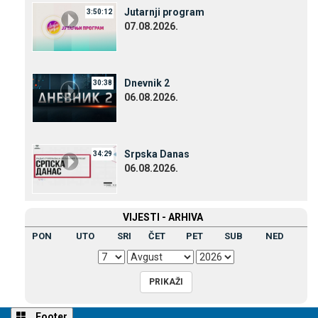
Јutarnji program
3:50:12
07.08.2026.
Dnevnik 2
30:38
06.08.2026.
Srpska Danas
34:29
06.08.2026.
VIЈESTI - ARHIVA
PON
UTO
SRI
ČET
PET
SUB
NED
Footer