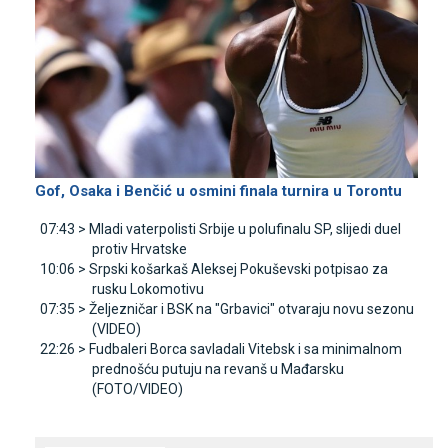
Gof, Osaka i Benčić u osmini finala turnira u Torontu
07:43 >
Mladi vaterpolisti Srbije u polufinalu SP, slijedi duel
protiv Hrvatske
10:06 >
Srpski košarkaš Aleksej Pokuševski potpisao za
rusku Lokomotivu
07:35 >
Željezničar i BSK na "Grbavici" otvaraju novu sezonu
(VIDEO)
22:26 >
Fudbaleri Borca savladali Vitebsk i sa minimalnom
prednošću putuju na revanš u Mađarsku
(FOTO/VIDEO)