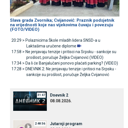
Slava grada Zvornika; Cvijanović: Praznik podsjetnik
na vrijednosti koje nas vijekovima čuvaju i povezuju
(FOTO/VIDEO)
20:29 >
Polaznicima Škole mladih lidera SNSD-a u
Laktašima uručene diplome
17:58 >
Ne jenjavaju tenzije i pritisci na Srpsku - sankcije su
prošlost, poručuje Željka Cvijanović (VIDEO)
17:34 >
Da li će Banjalučani ponovo plaćati parking? (VIDEO)
17:28 >
DNEVNIK 2: Ne jenjavaju tenzije i pritisci na Srpsku -
sankcije su prošlost, poručuje Željka Cvijanović
Dnevnik 2
31:47
08.08.2026.
Јutarnji program
2:48:56