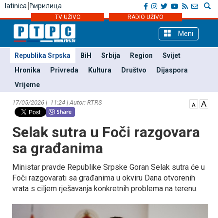
latinica
ћирилица
TV UŽIVO
RADIO UŽIVO
Meni
Republika Srpska
BiH
Srbija
Region
Svijet
Hronika
Privreda
Kultura
Društvo
Dijaspora
Vrijeme
17/05/2026 | 11:24 | Autor: RTRS
Selak sutra u Foči razgovara
sa građanima
Ministar pravde Republike Srpske Goran Selak sutra će u
Foči razgovarati sa građanima u okviru Dana otvorenih
vrata s ciljem rješavanja konkretnih problema na terenu.