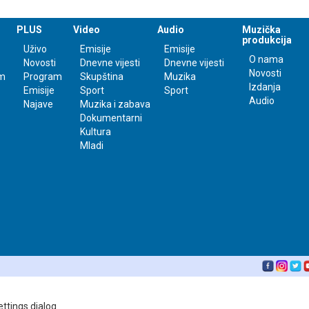
PLUS
Video
Audio
Muzička
produkcija
Uživo
Emisije
Emisije
O nama
Novosti
Dnevne vijesti
Dnevne vijesti
Novosti
m
Program
Skupština
Muzika
Izdanja
Emisije
Sport
Sport
Audio
Najave
Muzika i zabava
Dokumentarni
Kultura
Mladi
ettings dialog