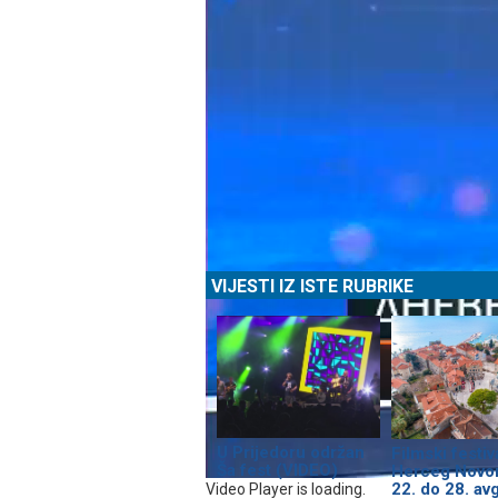
VIJESTI IZ ISTE RUBRIKE
U Prijedoru održan
Filmski festiv
Ša fest (VIDEO)
Herceg Novo
22. do 28. av
Video Player is loading.