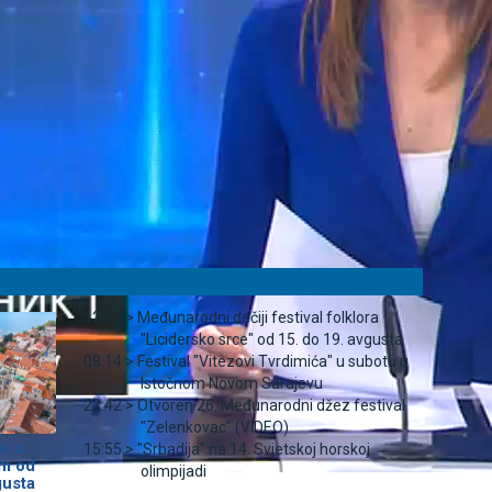
12:13 >
Međunarodni dečiji festival folklora
"Licidersko srce" od 15. do 19. avgusta
08:14 >
Festival "Vitezovi Tvrdimića" u subotu u
Istočnom Novom Sarajevu
22:42 >
Otvoren 26. Međunarodni džez festival
"Zelenkovac" (VIDEO)
al u
15:55 >
"Srbadija" na 14. Svjetskoj horskoj
m od
olimpijadi
gusta