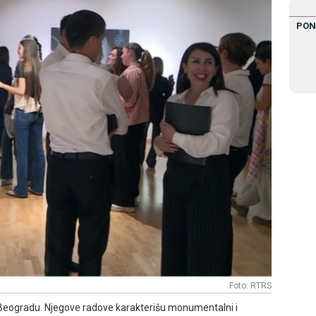
PON
Foto: RTRS
 u Beogradu. Njegove radove karakterišu monumentalni i