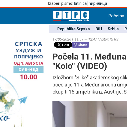
Izaberi pismo:
latinica
ћирилица
Početna
Republika Srpska
BiH
Srbija
R
17/05/2026 | 11:59 ⇒ 12:47 | Autor: RTRS
Počela 11. Međuna
"Kolo" (VIDEO)
Izložbom "Slike" akademskog slik
počela je 11-a Međunarodna umjetn
okupiti 15 umjetnika iz Austrije, 