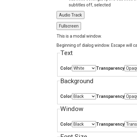
subtitles off
, selected
Audio Track
Fullscreen
This is a modal window.
Beginning of dialog window. Escape will c
Text
Color
Transparency
Background
Color
Transparency
Window
Color
Transparency
Font Size