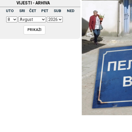
VIЈESTI - ARHIVA
UTO
SRI
ČET
PET
SUB
NED