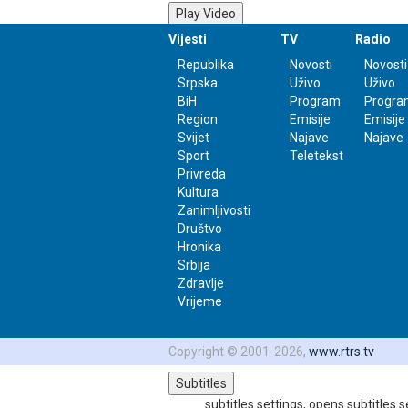
Play Video
Play
Vijesti
TV
Radio
Mute
Republika
Novosti
Novosti
0:00
Srpska
Uživo
Uživo
/
BiH
Program
Progra
2:10
Region
Emisije
Emisije
Loaded
: 0%
Svijet
Najave
Najave
Progress
: 0%
Sport
Teletekst
Stream Type
LIVE
Privreda
-2:10
Kultura
Zanimljivosti
Društvo
Playback Rate
Hronika
1x
Srbija
Chapters
Zdravlje
Vrijeme
Chapters
Descriptions
Copyright © 2001-2026,
www.rtrs.tv
descriptions off
, selected
Subtitles
subtitles settings
, opens subtitles s