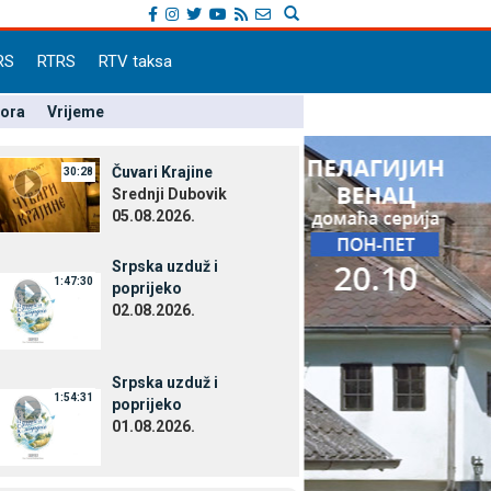
RS
RTRS
RTV taksa
pora
Vrijeme
Čuvari Krajine
30:28
Srednji Dubovik
05.08.2026.
Srpska uzduž i
1:47:30
poprijeko
02.08.2026.
Srpska uzduž i
1:54:31
poprijeko
01.08.2026.