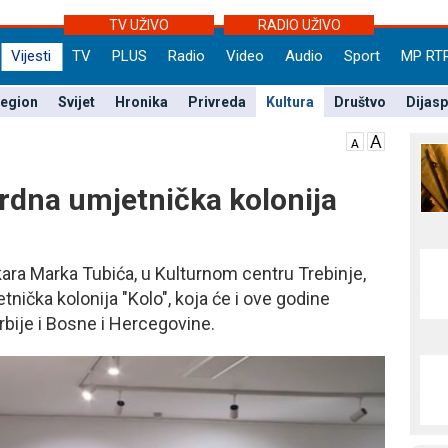
TV UŽIVO
RADIO UŽIVO
Vijesti
TV
PLUS
Radio
Video
Audio
Sport
MP RT
egion
Svijet
Hronika
Privreda
Kultura
Društvo
Dijas
rdna umjetnička kolonija
ara Marka Tubića, u Kulturnom centru Trebinje,
ička kolonija "Kolo", koja će i ove godine
Srbije i Bosne i Hercegovine.