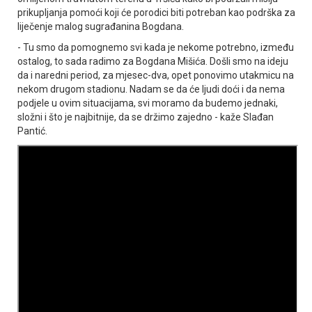
prikupljanja pomoći koji će porodici biti potreban kao podrška za
liječenje malog sugrađanina Bogdana.
- Tu smo da pomognemo svi kada je nekome potrebno, između
ostalog, to sada radimo za Bogdana Mišića. Došli smo na ideju
da i naredni period, za mjesec-dva, opet ponovimo utakmicu na
nekom drugom stadionu. Nadam se da će ljudi doći i da nema
podjele u ovim situacijama, svi moramo da budemo jednaki,
složni i što je najbitnije, da se držimo zajedno - kaže Slađan
Pantić.