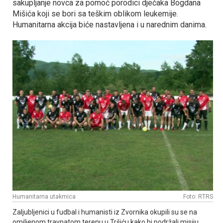
sakupljanje novca za pomoć porodici dječaka Bogdana
Mišića koji se bori sa teškim oblikom leukemije.
Humanitarna akcija biće nastavljena i u narednim danima.
Humanitarna utakmica
Foto: RTRS
Zaljubljenici u fudbal i humanisti iz Zvornika okupili su se na
omiljenom travnatom terenu u Tršiću kako bi podržali misiju