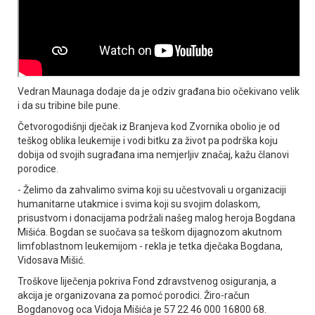
Vedran Maunaga dodaje da je odziv građana bio očekivano velik
i da su tribine bile pune.
Četvorogodišnji dječak iz Branjeva kod Zvornika obolio je od
teškog oblika leukemije i vodi bitku za život pa podrška koju
dobija od svojih sugrađana ima nemjerljiv značaj, kažu članovi
porodice.
- Želimo da zahvalimo svima koji su učestvovali u organizaciji
humanitarne utakmice i svima koji su svojim dolaskom,
prisustvom i donacijama podržali našeg malog heroja Bogdana
Mišića. Bogdan se suočava sa teškom dijagnozom akutnom
limfoblastnom leukemijom - rekla je tetka dječaka Bogdana,
Vidosava Mišić.
Troškove liječenja pokriva Fond zdravstvenog osiguranja, a
akcija je organizovana za pomoć porodici. Žiro-račun
Bogdanovog oca Vidoja Mišića je 57 22 46 000 16800 68.