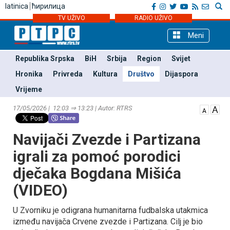
latinica
ћирилица
TV UŽIVO
RADIO UŽIVO
Meni
Republika Srpska
BiH
Srbija
Region
Svijet
Hronika
Privreda
Kultura
Društvo
Dijaspora
Vrijeme
17/05/2026 | 12:03 ⇒ 13:23 | Autor: RTRS
Navijači Zvezde i Partizana
igrali za pomoć porodici
dječaka Bogdana Mišića
(VIDEO)
U Zvorniku je odigrana humanitarna fudbalska utakmica
između navijača Crvene zvezde i Partizana. Cilj je bio