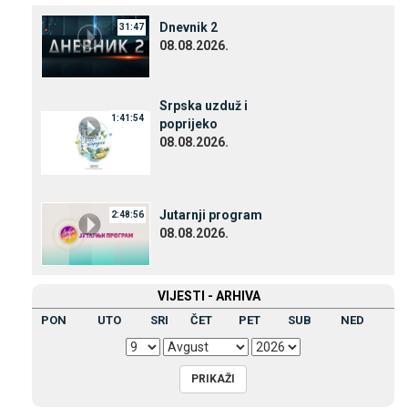
Dnevnik 2
31:47
08.08.2026.
Srpska uzduž i
1:41:54
poprijeko
08.08.2026.
Јutarnji program
2:48:56
08.08.2026.
VIЈESTI - ARHIVA
PON
UTO
SRI
ČET
PET
SUB
NED