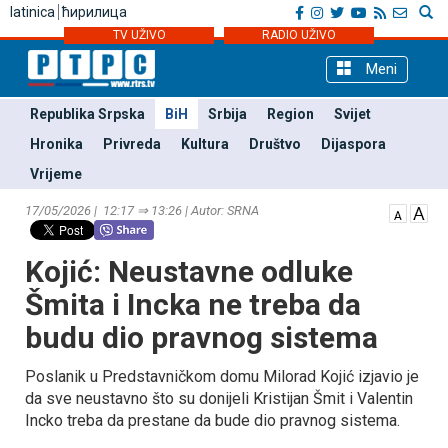
latinica
ћирилица
TV UŽIVO
RADIO UŽIVO
Meni
Republika Srpska
BiH
Srbija
Region
Svijet
Hronika
Privreda
Kultura
Društvo
Dijaspora
Vrijeme
17/05/2026 | 12:17 ⇒ 13:26 | Autor: SRNA
Kojić: Neustavne odluke
Šmita i Incka ne treba da
budu dio pravnog sistema
Poslanik u Predstavničkom domu Milorad Kojić izjavio je
da sve neustavno što su donijeli Kristijan Šmit i Valentin
Incko treba da prestane da bude dio pravnog sistema.