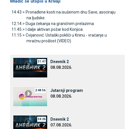
Mladić se utopio u Krivaji
14:43 >
Pronađene kosti na isušenom dnu Save, asociraju
na ljudske
12:14 >
Duga čekanja na graničnim prelazima
11:45 >
I dalje aktivan požar kod Konjica
11:15 >
Cvijanović: Ustaški pokliči u Kninu - vraćanje u
mračnu prošlost (VIDEO)
Dnevnik 2
31:47
08.08.2026.
Јutarnji program
2:48:56
08.08.2026.
Dnevnik 2
34:26
07.08.2026.