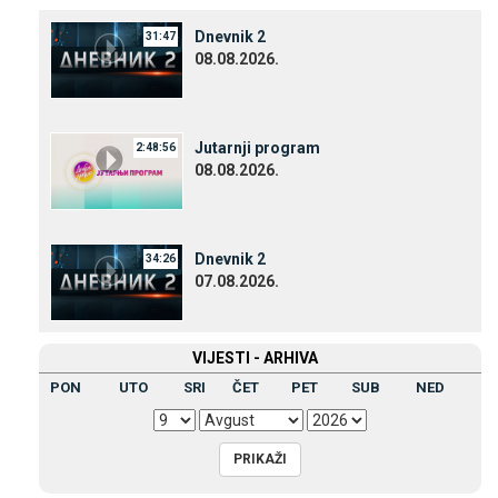
Dnevnik 2
31:47
08.08.2026.
Јutarnji program
2:48:56
08.08.2026.
Dnevnik 2
34:26
07.08.2026.
VIЈESTI - ARHIVA
PON
UTO
SRI
ČET
PET
SUB
NED