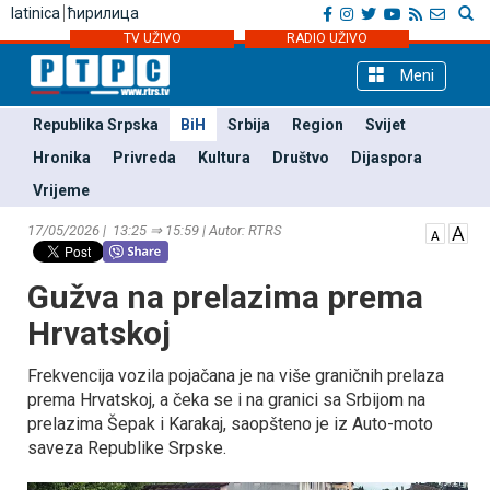
latinica
ћирилица
TV UŽIVO
RADIO UŽIVO
Meni
Republika Srpska
BiH
Srbija
Region
Svijet
Hronika
Privreda
Kultura
Društvo
Dijaspora
Vrijeme
17/05/2026 | 13:25 ⇒ 15:59 | Autor: RTRS
Gužva na prelazima prema
Hrvatskoj
Frekvencija vozila pojačana je na više graničnih prelaza
prema Hrvatskoj, a čeka se i na granici sa Srbijom na
prelazima Šepak i Karakaj, saopšteno je iz Auto-moto
saveza Republike Srpske.