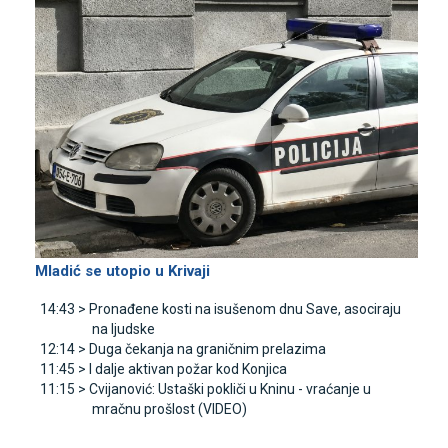
Mladić se utopio u Krivaji
14:43 >
Pronađene kosti na isušenom dnu Save, asociraju
na ljudske
12:14 >
Duga čekanja na graničnim prelazima
11:45 >
I dalje aktivan požar kod Konjica
11:15 >
Cvijanović: Ustaški pokliči u Kninu - vraćanje u
mračnu prošlost (VIDEO)