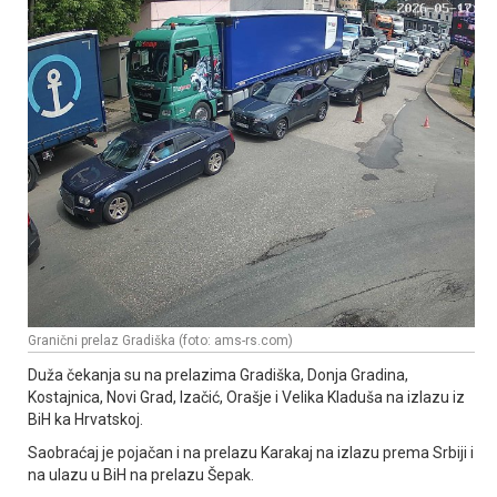
Granični prelaz Gradiška (foto: ams-rs.com)
Duža čekanja su na prelazima Gradiška, Donja Gradina,
Kostajnica, Novi Grad, Izačić, Orašje i Velika Kladuša na izlazu iz
BiH ka Hrvatskoj.
Saobraćaj je pojačan i na prelazu Karakaj na izlazu prema Srbiji i
na ulazu u BiH na prelazu Šepak.