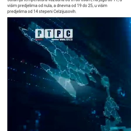
višim predjelima od nula, a dnevna od 19 do 25, u višim
predjelima od 14 stepeni Celzijusovih.