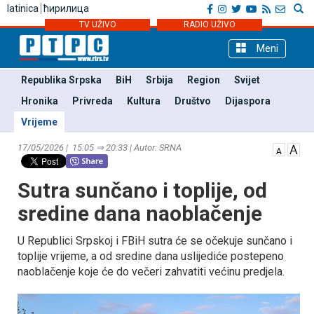
latinica
ћирилица
TV UŽIVO
RADIO UŽIVO
Meni
Republika Srpska
BiH
Srbija
Region
Svijet
Hronika
Privreda
Kultura
Društvo
Dijaspora
Vrijeme
17/05/2026 | 15:05 ⇒ 20:33 | Autor: SRNA
Sutra sunčano i toplije, od
sredine dana naoblačenje
U Republici Srpskoj i FBiH sutra će se očekuje sunčano i
toplije vrijeme, a od sredine dana uslijediće postepeno
naoblačenje koje će do večeri zahvatiti većinu predjela.