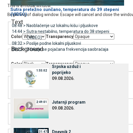
This is a modal window.
Sutra pretežno sunčano, temperatura do 39 stepeni
(VIDEO)
Beginning of dialog window. Escape will cancel and close the windo
Text
08:48 >
Naoblačenje uz lokalnu kišu i pljuskove
14:44 >
Sutra nestabilno, temperatura do 38 stepeni
Color
Transparency
(VIDEO)
08:32 >
Poslije podne lokalni pljuskovi
Background
08:22 >
Očekuje se pojačana frekvencija saobraćaja
Color
Transparency
Srpska uzduž i
1:55:02
poprijeko
Window
09.08.2026.
Color
Transparency
Font Size
Јutarnji program
2:49:01
09.08.2026.
Text Edge Style
Dnevnik 2
31:47