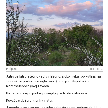
Proljeće
Foto: RTRS
Јutro će biti pretežno vedro i hladno, a oko rijeka i po kotlinama
se očekuje prolazna magla, saopšteno je iz Republičkog
hidrometeorološkog zavoda.
Na zapadu će po podne ponegdje pasti vrlo slaba kiša.
Duvaće slab i promjenljiv vjetar.
Јutarnja temperatura vazduha od tri do osam, na jugu do 11, u