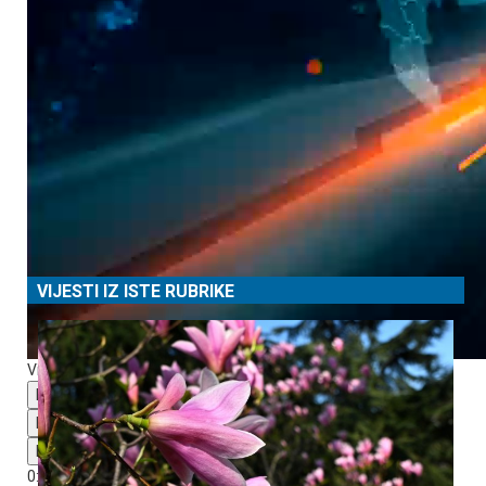
Prema podacima Federalnog hidrometeorološkog zavoda,
danas je u većini krajeva pretežno oblačno vrijeme, dok je više
sunčanih perioda bilo na jugu i sjeverozapadu. Padavine su
zabilježene u centralnim i istočnim područjima, te na sjeveru i
sjeveroistoku.
VIJESTI IZ ISTE RUBRIKE
Video Player is loading.
Play Video
Play
Mute
0:00