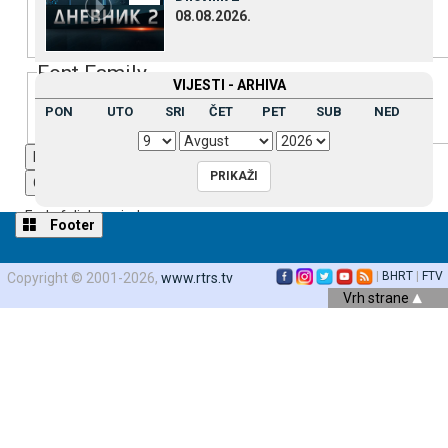
08.08.2026.
Font Family
VIЈESTI - ARHIVA
PON
UTO
SRI
ČET
PET
SUB
NED
Reset
restore all settings to the default values
Done
Close Modal Dialog
End of dialog window.
Footer
|
BHRT
|
FTV
Copyright © 2001-2026,
www.rtrs.tv
Vrh strane