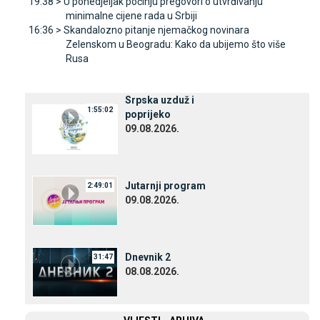
19:38 >
U ponedjeljak počinju pregovori o utvrđivanju
minimalne cijene rada u Srbiji
16:36 >
Skandalozno pitanje njemačkog novinara
Zelenskom u Beogradu: Kako da ubijemo što više
Rusa
Srpska uzduž i
1:55:02
poprijeko
09.08.2026.
Јutarnji program
2:49:01
09.08.2026.
Dnevnik 2
31:47
08.08.2026.