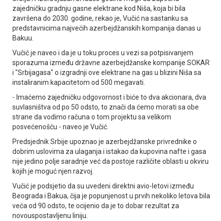
zajedničku gradnju gasne elektrane kod Niša, koja bi bila
završena do 2030. godine, rekao je, Vučić na sastanku sa
predstavnicima najvećih azerbejdžanskih kompanija danas u
Bakuu.
Vučić je naveo i da je u toku proces u vezi sa potpisivanjem
sporazuma između državne azerbejdžanske kompanije SOKAR
i "Srbijagasa" o izgradnji ove elektrane na gas u blizini Niša sa
instaliranim kapacitetom od 500 megavati.
- Imaćemo zajedničku odgovornost i biće to dva akcionara, dva
suvlasništva od po 50 odsto, to znači da ćemo morati sa obe
strane da vodimo računa o tom projektu sa velikom
posvećenošću - naveo je Vučić.
Predsjednik Srbije upoznao je azerbejdžanske privrednike o
dobrim uslovima za ulaganja i istakao da kupovina nafte i gasa
nije jedino polje saradnje već da postoje različite oblasti u okviru
kojih je moguć njen razvoj.
Vučić je podsjetio da su uvedeni direktni avio-letovi između
Beograda i Bakua, čija je popunjenost u prvih nekoliko letova bila
veća od 90 odsto, te ocijenio da je to dobar rezultat za
novouspostavljenu liniju.