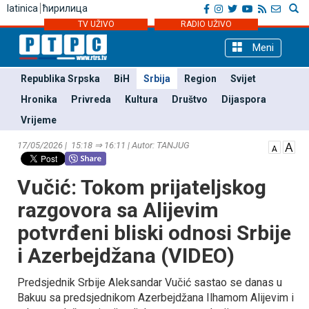
latinica
ћирилица
TV UŽIVO
RADIO UŽIVO
Meni
Republika Srpska
BiH
Srbija
Region
Svijet
Hronika
Privreda
Kultura
Društvo
Dijaspora
Vrijeme
17/05/2026 | 15:18 ⇒ 16:11 | Autor: TANЈUG
Vučić: Tokom prijateljskog
razgovora sa Alijevim
potvrđeni bliski odnosi Srbije
i Azerbejdžana (VIDEO)
Predsjednik Srbije Aleksandar Vučić sastao se danas u
Bakuu sa predsjednikom Azerbejdžana Ilhamom Alijevim i