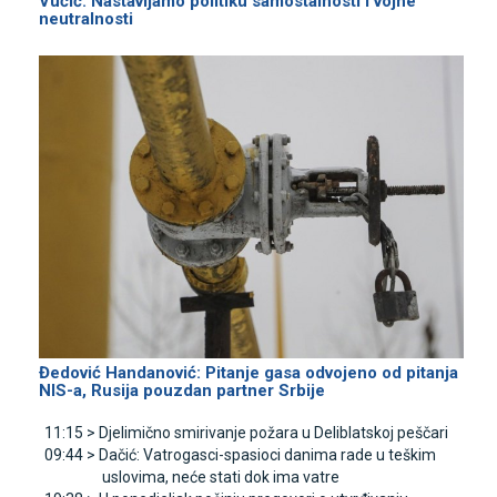
Vučić: Nastavljamo politiku samostalnosti i vojne
neutralnosti
Đedović Handanović: Pitanje gasa odvojeno od pitanja
NIS-a, Rusija pouzdan partner Srbije
11:15 >
Djelimično smirivanje požara u Deliblatskoj peščari
09:44 >
Dačić: Vatrogasci-spasioci danima rade u teškim
uslovima, neće stati dok ima vatre