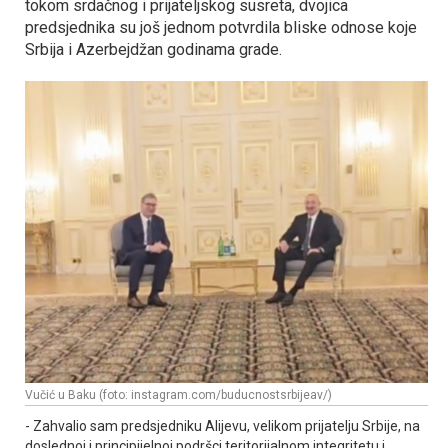
tokom srdačnog i prijateljskog susreta, dvojica
predsjednika su još jednom potvrdila bliske odnose koje
Srbija i Azerbejdžan godinama grade.
Vučić u Baku (foto: instagram.com/buducnostsrbijeav/)
- Zahvalio sam predsjedniku Alijevu, velikom prijatelju Srbije, na
doslednoj i principijelnoj podršci teritorijalnom integritetu i