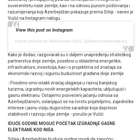
suverenitetu naše zemlje, kao i na odnosu punom poštovanja i
razumijevanja koji Azerbejdžan pokazuje prema Srbiji - naveo je
Vučić na Instagram nalogu.
View this post on Instagram
A post shared by Aleksandar Vučić (@buducnostsrbijeav)
Kako je dodao, razgovarali su o daljem unapređenju strateškog
partnerstva dvije zemlje, posebno u oblastima energetike,
infrastrukture, investicija, kao i o projektima od značaja za
ekonomski razvoj i sigurnu budućnost građana dvije zemlje.
- Posebno smo istakli značaj ulaganja u razvoj banjskog
turizma, izgradnju novih energetskih kapaciteta, uključujući i
gasnu elektranu. Ostajemo posvećeni jačanju odnosa sa
Azerbejdžanom, oslanjajući se na čvrsto prijateljstvo, zajedničke
interese i jasnu viziju dugoročne saradnje koja doprinosi
stabilnosti i razvoju obje zemlje - poručio je Vučić.
IDUĆE GODINE MOGUĆ POČETAK IZGRADNjE GASNE
ELEKTRANE KOD NIŠA
Srbija i Azerbejdžan bi iduće godine mogli da započnu