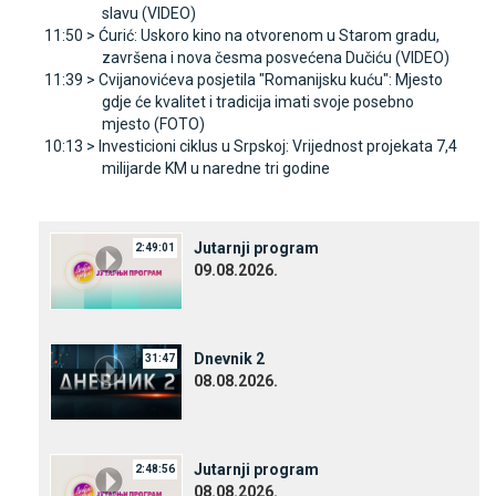
slavu (VIDEO)
11:50 >
Ćurić: Uskoro kino na otvorenom u Starom gradu,
završena i nova česma posvećena Dučiću (VIDEO)
11:39 >
Cvijanovićeva posjetila "Romanijsku kuću": Mjesto
gdje će kvalitet i tradicija imati svoje posebno
mjesto (FOTO)
10:13 >
Investicioni ciklus u Srpskoj: Vrijednost projekata 7,4
milijarde KM u naredne tri godine
Јutarnji program
2:49:01
09.08.2026.
Dnevnik 2
31:47
08.08.2026.
Јutarnji program
2:48:56
08.08.2026.