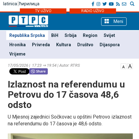
latinica
ћирилица
TV UŽIVO
RADIO UŽIVO
Meni
Republika Srpska
BiH
Srbija
Region
Svijet
Hronika
Privreda
Kultura
Društvo
Dijaspora
Vrijeme
17/05/2026 | 17:23 ⇒ 19:54 | Autor: RTRS
Izlaznost na referendumu u
Petrovu do 17 časova 48,6
odsto
U Mjesnoj zajednici Sočkovac u opštini Petrovo izlaznost
na referendumu do 17 časova je 48,6 odsto.