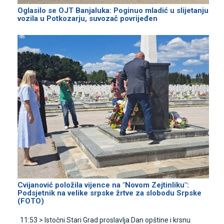
Oglasilo se OЈT Banjaluka: Poginuo mladić u slijetanju
vozila u Potkozarju, suvozač povrijeđen
Cvijanović položila vijence na "Novom Zejtinliku":
Podsjetnik na velike srpske žrtve za slobodu Srpske
(FOTO)
11:53 >
Istočni Stari Grad proslavlja Dan opštine i krsnu