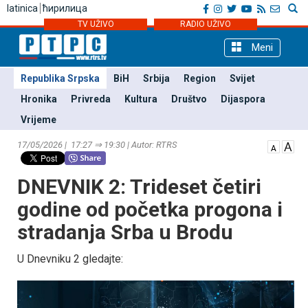
latinica
ћирилица
TV UŽIVO
RADIO UŽIVO
Meni
Republika Srpska
BiH
Srbija
Region
Svijet
Hronika
Privreda
Kultura
Društvo
Dijaspora
Vrijeme
17/05/2026 | 17:27 ⇒ 19:30 | Autor: RTRS
DNEVNIK 2: Trideset četiri
godine od početka progona i
stradanja Srba u Brodu
U Dnevniku 2 gledajte: