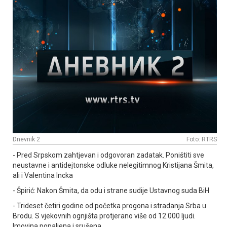
Dnevnik 2
Foto: RTRS
- Pred Srpskom zahtjevan i odgovoran zadatak. Poništiti sve
neustavne i antidejtonske odluke nelegitimnog Kristijana Šmita,
ali i Valentina Incka
- Špirić: Nakon Šmita, da odu i strane sudije Ustavnog suda BiH
- Trideset četiri godine od početka progona i stradanja Srba u
Brodu. S vjekovnih ognjišta protjerano više od 12.000 ljudi.
Imovina popaljena i srušena