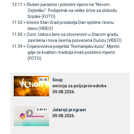
12:11 >
Služen parastos i položeni vijenci na "Novom
Zejtinliku": Podsjetnik na velike žrtve za slobodu
Srpske (FOTO)
11:53 >
Istočni Stari Grad proslavlja Dan opštine i krsnu
slavu (VIDEO)
11:50 >
Ćurić: Uskoro kino na otvorenom u Starom gradu,
završena i nova česma posvećena Dučiću (VIDEO)
11:39 >
Cvijanovićeva posjetila "Romanijsku kuću": Mjesto
gdje će kvalitet i tradicija imati posebno mjesto
(FOTO)
Snop
35:45
emisija za poljoprivrednike
09.08.2026.
Јutarnji program
2:49:01
09.08.2026.