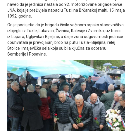
naveo da je jedinica nastala od 92. motorizovane brigade bivše
ЈNA, koja je preživjela napad u Tuzli na Brčanskoj malti, 15. maja
1992. godine.
On je podsjetio da je brigadu činilo većinom srpsko stanovništvo
izbjeglo iz Tuzle, Lukavca, Živinica, Kalesije i Zvornika, uz borce
iz Lopara, Ugljevika i Bijeljine, a da je zona odgovornosti jedinice
obuhvatala je prevoj Banj brdo na putu Tuzla–Bijeljina, relej
Stolice i majevička sela koja su bila ključna za odbranu
Semberije i Posavine.