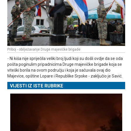
Priboj - obilježavanje Druge majevičke brigade
- Ni kiša nije spriječila veliki broj ljudi koji su došli ovdje da se oda
pošta poginulim pripadnicima Druge majevičke brigade koja se
viteški borila na ovom području i koja je sačuvala ovaj dio
Majevice, opštine Lopare i Republike Srpske - zaključio je Savić.
VIJESTI IZ ISTE RUBRIKE