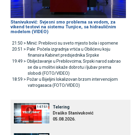
Stanivuković: Svjesni smo problema sa vodom, za
vikend testovi na sistemu Tunjice, sa hidrauličnim
modelom (VIDEO)
21:50 >
Minić: Prebilovci su sveto mjesto bola i opomene
20:51 >
Pale: Počela izgradnja vrtića u Obilićevu koju
finansira Kabinet predsjednika Srpske
19:49 >
Obilježavanje u Prebilovcima; Srpski narod sabrao
se da u molitvi iskaže dobrotu i ljubav prema
slobodi (FOTO/VIDEO)
18:59 >
Požar u Bijeljini lokalizovan brzom intervencijom
vatrogasaca (FOTO/VIDEO)
Telering
1:07:51
Draško Stanivuković
05.08.2026.