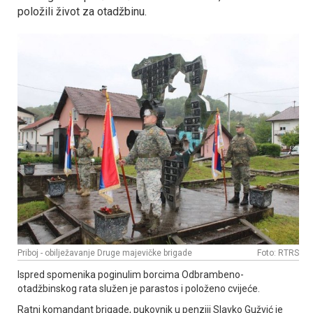
položili život za otadžbinu.
Priboj - obilježavanje Druge majevičke brigade
Foto: RTRS
Ispred spomenika poginulim borcima Odbrambeno-
otadžbinskog rata služen je parastos i položeno cvijeće.
Ratni komandant brigade, pukovnik u penziji Slavko Gužvić je