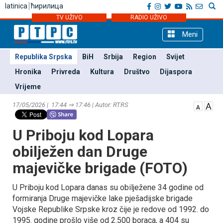
latinica
ћирилица
TV UŽIVO
RADIO UŽIVO
Meni
Republika Srpska
BiH
Srbija
Region
Svijet
Hronika
Privreda
Kultura
Društvo
Dijaspora
Vrijeme
17/05/2026 | 17:44 ⇒ 17:46 | Autor: RTRS
U Priboju kod Lopara
obilježen dan Druge
majevičke brigade (FOTO)
U Priboju kod Lopara danas su obilježene 34 godine od
formiranja Druge majevičke lake pješadijske brigade
Vojske Republike Srpske kroz čije je redove od 1992. do
1995. godine prošlo više od 2.500 boraca, a 404 su