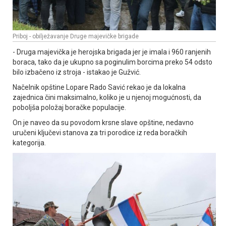
Priboj - obilježavanje Druge majevičke brigade
- Druga majevička je herojska brigada jer je imala i 960 ranjenih
boraca, tako da je ukupno sa poginulim borcima preko 54 odsto
bilo izbačeno iz stroja - istakao je Gužvić.
Načelnik opštine Lopare Rado Savić rekao je da lokalna
zajednica čini maksimalno, koliko je u njenoj mogućnosti, da
poboljša položaj boračke populacije.
On je naveo da su povodom krsne slave opštine, nedavno
uručeni ključevi stanova za tri porodice iz reda boračkih
kategorija.