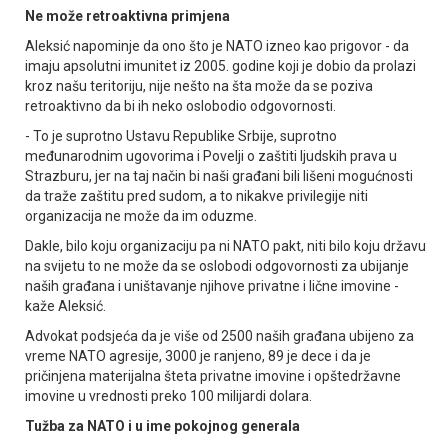
Ne može retroaktivna primjena
Aleksić napominje da ono što je NATO izneo kao prigovor - da
imaju apsolutni imunitet iz 2005. godine koji je dobio da prolazi
kroz našu teritoriju, nije nešto na šta može da se poziva
retroaktivno da bi ih neko oslobodio odgovornosti.
- To je suprotno Ustavu Republike Srbije, suprotno
međunarodnim ugovorima i Povelji o zaštiti ljudskih prava u
Strazburu, jer na taj način bi naši građani bili lišeni mogućnosti
da traže zaštitu pred sudom, a to nikakve privilegije niti
organizacija ne može da im oduzme.
Dakle, bilo koju organizaciju pa ni NATO pakt, niti bilo koju državu
na svijetu to ne može da se oslobodi odgovornosti za ubijanje
naših građana i uništavanje njihove privatne i lične imovine -
kaže Aleksić.
Advokat podsjeća da je više od 2500 naših građana ubijeno za
vreme NATO agresije, 3000 je ranjeno, 89 je dece i da je
pričinjena materijalna šteta privatne imovine i opštedržavne
imovine u vrednosti preko 100 milijardi dolara.
Tužba za NATO i u ime pokojnog generala