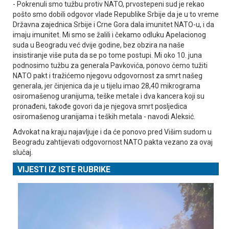
- Pokrenuli smo tužbu protiv NATO, prvostepeni sud je rekao
pošto smo dobili odgovor vlade Republike Srbije da je u to vreme
Državna zajednica Srbije i Crne Gora dala imunitet NATO-u, i da
imaju imunitet. Mi smo se žalili i čekamo odluku Apelacionog
suda u Beogradu već dvije godine, bez obzira na naše
insistiranje više puta da se po tome postupi. Mi oko 10. juna
podnosimo tužbu za generala Pavkovića, ponovo ćemo tužiti
NATO pakt i tražićemo njegovu odgovornost za smrt našeg
generala, jer činjenica da je u tijelu imao 28,40 mikrograma
osiromašenog uranijuma, teške metale i dva kancera koji su
pronađeni, takođe govori da je njegova smrt posljedica
osiromašenog uranijama i teških metala - navodi Aleksić.
Advokat na kraju najavljuje i da će ponovo pred Višim sudom u
Beogradu zahtijevati odgovornost NATO pakta vezano za ovaj
slučaj.
VIJESTI IZ ISTE RUBRIKE