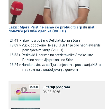
Lazić: Mjera Prištine samo će probuditi srpski inat i
dolaziće još više vjernika (VIDEO)
21:41 >
Izbio novi požar u Deliblatskoj piješčari
18:09 >
Vučić odgovorio Helezu: U BiH nije bilo neprijavljenih
policajaca iz Srbije (VIDEO)
15:53 >
Petković: Udarima na predstavnike Srpske liste
Priština nastavlja pritisak na Srbe
15:24 >
Handanovićeva sa Tjurdenjevom o poslovanju NIS-a
i izazovima u snabdijevanju gorivom
Јutarnji program
3:50:38
06.08.2026.