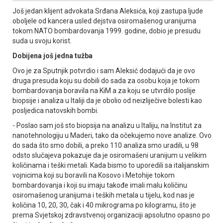
Јoš jedan klijent advokata Srđana Aleksića, koji zastupa ljude
oboljele od kancera usled dejstva osiromašenog uranijuma
tokom NATO bombardovanja 1999. godine, dobio je presudu
suda u svoju korist.
Dobijena još jedna tužba
Ovo je za Sputnjik potvrdio i sam Aleksić dodajući da je ovo
druga presuda koju su dobili do sada za osobu koja je tokom
bombardovanja boravila na KiM a za koju se utvrdilo poslije
biopsije i analiza u Italiji da je obolio od neizliječive bolesti kao
posljedica natovskih bombi.
- Poslao sam još sto biopsija na analizu u Italiju, na Institut za
nanotehnologiju u Maderi, tako da očekujemo nove analize. Ovo
do sada što smo dobili, a preko 110 analiza smo uradili, u 98
odsto slučajeva pokazuje da je osiromašeni uranijum u velikim
količinama i teški metali. Kada bismo to uporedili sa italijanskim
vojnicima koji su boravili na Kosovo i Metohije tokom
bombardovanja i koji su imaju takođe imali malu količinu
osiromašenog uranijuma i teških metala u tijelu, kod nas je
količina 10, 20, 30, čak i 40 mikrograma po kilogramu, što je
prema Svjetskoj zdravstvenoj organizaciji apsolutno opasno po