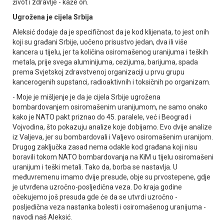
život i zdravlje - kaže on.
Ugrožena je cijela Srbija
Aleksić dodaje da je specifičnost da je kod klijenata, to jest onih
koji su građani Srbije, uočeno prisustvo jedan, dva ili više
kancera u tijelu, jer ta količina osiromašenog uranijuma i teških
metala, prije svega aluminijuma, cezijuma, barijuma, spada
prema Svjetskoj zdravstvenoj organizaciji u prvu grupu
kancerogenih supstanci, radioaktivnih i toksičnih po organizam.
- Moje je mišljenje je da je cijela Srbije ugrožena
bombardovanjem osiromašenim uranijumom, ne samo onako
kako je NATO pakt priznao do 45. paralele, već i Beograd i
Vojvodina, što pokazuju analize koje dobijamo. Evo dvije analize
iz Valjeva, jer su bombardovali i Valjevo osiromašenim uranijom.
Drugog zaključka zasad nema odakle kod građana koji nisu
boravili tokom NATO bombardovanja na KiM u tijelu osiromašeni
uranijum i teški metali. Tako da, borba se nastavlja. U
međuvremenu imamo dvije presude, obje su prvostepene, gdje
je utvrđena uzročno-posljedična veza. Do kraja godine
očekujemo još presuda gde će da se utvrdi uzročno -
posljedična veza nastanka bolesti i osiromašenog uranijuma -
navodi naš Aleksić.