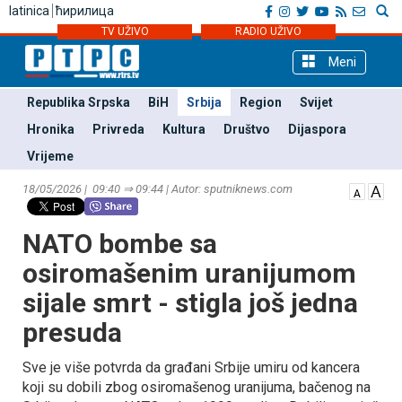
latinica
ћирилица
TV UŽIVO
RADIO UŽIVO
Meni
Republika Srpska
BiH
Srbija
Region
Svijet
Hronika
Privreda
Kultura
Društvo
Dijaspora
Vrijeme
18/05/2026 | 09:40 ⇒ 09:44 | Autor: sputniknews.com
NATO bombe sa
osiromašenim uranijumom
sijale smrt - stigla još jedna
presuda
Sve je više potvrda da građani Srbije umiru od kancera
koji su dobili zbog osiromašenog uranijuma, bačenog na