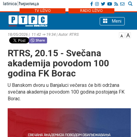
latinica
ћирилица
TV UŽIVO
RADIO UŽIVO
Meni
18/05/2026 | 11:42 ⇒ 19:34 | Autor: RTRS
RTRS, 20.15 - Svečana
akademija povodom 100
godina FK Borac
U Banskom dvoru u Banjaluci večeras će biti održana
svečana akademija povodom 100 godina postojanja FK
Borac.