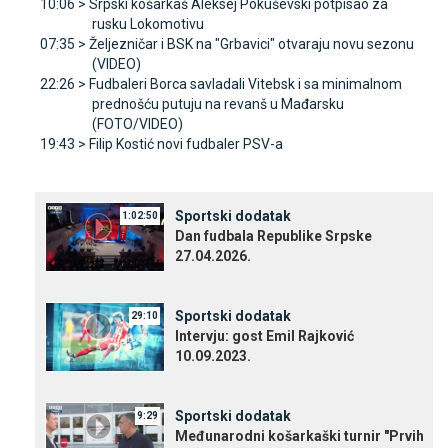
10:06 >
Srpski košarkaš Aleksej Pokuševski potpisao za
rusku Lokomotivu
07:35 >
Željezničar i BSK na "Grbavici" otvaraju novu sezonu
(VIDEO)
22:26 >
Fudbaleri Borca savladali Vitebsk i sa minimalnom
prednošću putuju na revanš u Mađarsku
(FOTO/VIDEO)
19:43 >
Filip Kostić novi fudbaler PSV-a
Sportski dodatak
1:02:50
Dan fudbala Republike Srpske
27.04.2026.
Sportski dodatak
29:10
Intervju: gost Emil Rajković
10.09.2023.
Sportski dodatak
9:29
Međunarodni košarkaški turnir "Prvih