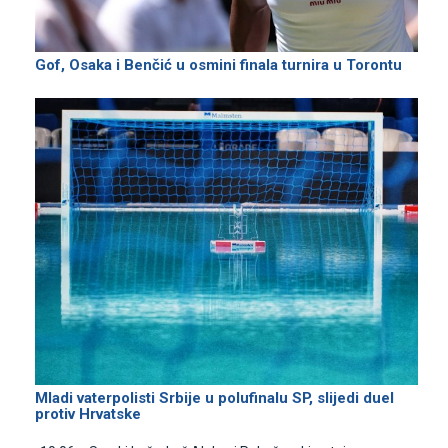
Gof, Osaka i Benčić u osmini finala turnira u Torontu
Mladi vaterpolisti Srbije u polufinalu SP, slijedi duel
protiv Hrvatske