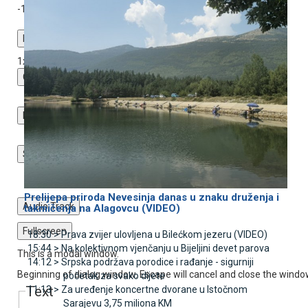
-1:12
Playback Rate
1x
Chapters
Chapters
Descriptions
descriptions off
, selected
Subtitles
subtitles settings
, opens subtitles settings dialog
subtitles off
, selected
Prelijepa priroda Nevesinja danas u znaku druženja i
Audio Track
takmičenja na Alagovcu (VIDEO)
Fullscreen
18:30 >
Prava zvijer ulovljena u Bilećkom jezeru (VIDEO)
15:44 >
Na kolektivnom vjenčanju u Bijeljini devet parova
This is a modal window.
14:12 >
Srpska podržava porodice i rađanje - sigurniji
Beginning of dialog window. Escape will cancel and close the windo
početak za svako dijete
Text
11:13 >
Za uređenje koncertne dvorane u Istočnom
Sarajevu 3,75 miliona KM