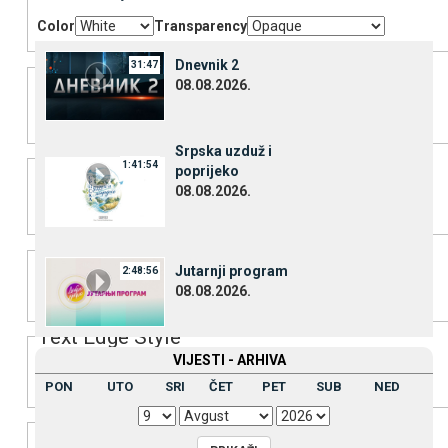
Color
Transparency
Background
Dnevnik 2
31:47
08.08.2026.
Color
Transparency
Srpska uzduž i
Window
1:41:54
poprijeko
08.08.2026.
Color
Transparency
Font Size
Јutarnji program
2:48:56
08.08.2026.
Text Edge Style
VIЈESTI - ARHIVA
PON
UTO
SRI
ČET
PET
SUB
NED
Font Family