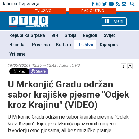
latinica
ћирилица
TV UŽIVO
RADIO UŽIVO
Meni
Republika Srpska
BiH
Srbija
Region
Svijet
Hronika
Privreda
Kultura
Društvo
Dijaspora
Vrijeme
18/05/2026 | 12:25 ⇒ 12:42 | Autor: RTRS
U Mrkonjić Gradu održan
sabor krajiške pjesme "Odjek
kroz Krajinu" (VIDEO)
U Mrkonjić Gradu održan je sabor krajiške pjesme "Odjek
kroz Krajinu". Riječ je o takmičenju izvornih grupa u
izvođenju etno pjesama, ali bez muzičke pratnje.