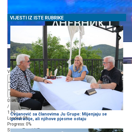
VIJESTI IZ ISTE RUBRIKE
Video Player is loading.
Play Video
Play
Mute
0:00
/
1:12
Cvijanović sa članovima Јu Grupe: Mijenjaju se
Loaded
: 0%
generacije, ali njihove pjesme ostaju
Progress
: 0%
Stream Type
LIVE