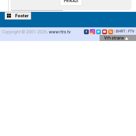
Footer
Reset
restore all settings to the default values
Done
Close Modal Dialog
|
BHRT
|
FTV
Copyright © 2001-2026,
www.rtrs.tv
End of dialog window.
Vrh strane