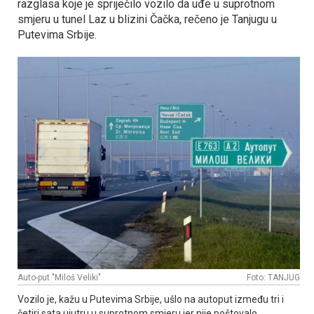
razglasa koje je spriječilo vozilo da uđe u suprotnom
smjeru u tunel Laz u blizini Čačka, rečeno je Tanjugu u
Putevima Srbije.
Auto-put "Miloš Veliki"
Foto: TANЈUG
Vozilo je, kažu u Putevima Srbije, ušlo na autoput između tri i
četiri sata ujutru u suprotnom smjeru jer nije poštovalo