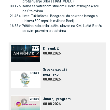
protjerivanje Srba sa KiM (VIDEO)
08:17 >
Borba sa vatrenom stihijom u Deliblatskoj peščari i
na Stolovima
21:46 >
Linta: Tužilaštvo u Beogradu da pokrene istragu o
ubistvu 500 srpskih civila na Baniji
16:58 >
Priština zabranila Lučiću ulazak na KiM; Lučić: Boriću
se svim pravnim sredstvima
Dnevnik 2
31:47
08.08.2026.
Srpska uzduž i
1:41:54
poprijeko
08.08.2026.
Јutarnji program
2:48:56
08.08.2026.