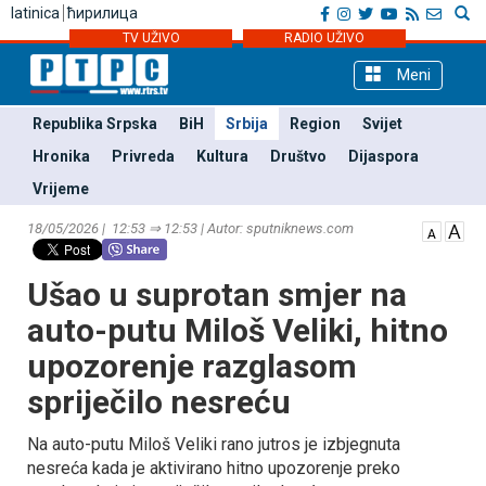
latinica
ћирилица
TV UŽIVO
RADIO UŽIVO
Meni
Republika Srpska
BiH
Srbija
Region
Svijet
Hronika
Privreda
Kultura
Društvo
Dijaspora
Vrijeme
18/05/2026 | 12:53 ⇒ 12:53 | Autor: sputniknews.com
Ušao u suprotan smjer na
auto-putu Miloš Veliki, hitno
upozorenje razglasom
spriječilo nesreću
Na auto-putu Miloš Veliki rano jutros je izbjegnuta
nesreća kada je aktivirano hitno upozorenje preko