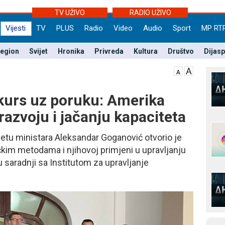
TV UŽIVO
RADIO UŽIVO
Vijesti
TV
PLUS
Radio
Video
Audio
Sport
MP RT
egion
Svijet
Hronika
Privreda
Kultura
Društvo
Dijas
kurs uz poruku: Amerika
azvoju i jačanju kapaciteta
etu ministara Aleksandar Goganović otvorio je
čkim metodama i njihovoj primjeni u upravljanju
 saradnji sa Institutom za upravljanje