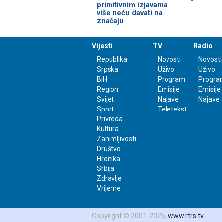
primitivnim izjavama
više neću davati na
značaju
Vijesti
TV
Radio
Republika
Novosti
Novosti
Srpska
Uživo
Uživo
BiH
Program
Progra
Region
Emisije
Emisije
Svijet
Najave
Najave
Sport
Teletekst
Privreda
Kultura
Zanimljivosti
Društvo
Hronika
Srbija
Zdravlje
Vrijeme
Copyright © 2001-2026,
www.rtrs.tv