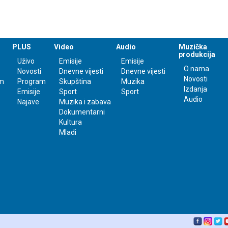
PLUS
Video
Audio
Muzička
produkcija
Uživo
Emisije
Emisije
O nama
Novosti
Dnevne vijesti
Dnevne vijesti
Novosti
m
Program
Skupština
Muzika
Izdanja
Emisije
Sport
Sport
Audio
Najave
Muzika i zabava
Dokumentarni
Kultura
Mladi