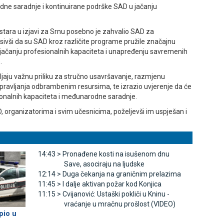
ne saradnje i kontinuirane podrške SAD u jačanju
stara u izjavi za Srnu posebno je zahvalio SAD za
sivši da su SAD kroz različite programe pružile značajnu
 jačanju profesionalnih kapaciteta i unapređenju savremenih
.
ljaju važnu priliku za stručno usavršavanje, razmjenu
upravljanja odbrambenim resursima, te izrazio uvjerenje da će
cionalnih kapaciteta i međunarodne saradnje.
 organizatorima i svim učesnicima, poželjevši im uspješan i
14:43 >
Pronađene kosti na isušenom dnu
Save, asociraju na ljudske
12:14 >
Duga čekanja na graničnim prelazima
11:45 >
I dalje aktivan požar kod Konjica
11:15 >
Cvijanović: Ustaški pokliči u Kninu -
vraćanje u mračnu prošlost (VIDEO)
pio u