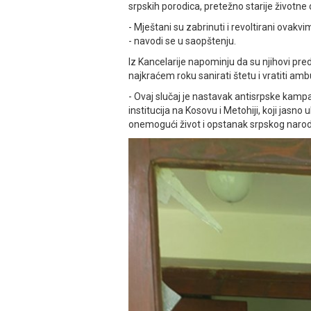
srpskih porodica, pretežno starije životne
- Mještani su zabrinuti i revoltirani ovakv
- navodi se u saopštenju.
Iz Kancelarije napominju da su njihovi pred
najkraćem roku sanirati štetu i vratiti am
- Ovaj slučaj je nastavak antisrpske kamp
institucija na Kosovu i Metohiji, koji jasno
onemogući život i opstanak srpskog naroda u