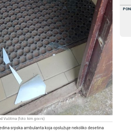
PON
 Vučitrna (foto: kim.gov.rs)
to jedina srpska ambulanta koja opslužuje nekoliko desetina