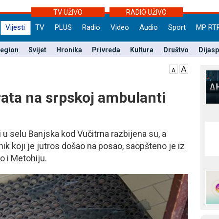
TV UŽIVO
RADIO UŽIVO
Vijesti
TV
PLUS
Radio
Video
Audio
Sport
MP RT
egion
Svijet
Hronika
Privreda
Kultura
Društvo
Dijas
rata na srpskoj ambulanti
 u selu Banjska kod Vučitrna razbijena su, a
nik koji je jutros došao na posao, saopšteno je iz
o i Metohiju.