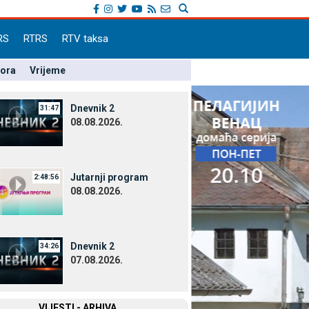
RS
RTRS
RTV taksa
pora
Vrijeme
Dnevnik 2
31:47
08.08.2026.
Јutarnji program
2:48:56
08.08.2026.
Dnevnik 2
34:26
07.08.2026.
VIЈESTI - ARHIVA