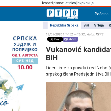
Izaberi pismo:
latinica
ћирилица
Početna
Republika Srpska
BiH
Srbija
R
18/05/2026 | 14:52 ⇒ 16:32 | Autor: RTRS
Vukanović kandidat
BiH
Lider Liste za pravdu i red Nebojš
srpskog člana Predsjedništva BiH