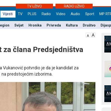
TV UŽIVO
RADIO UŽIVO
Vijesti
TV
PLUS
Radio
Video
Audio
Sport
MP RT
egion
Svijet
Hronika
Privreda
Kultura
Društvo
Dijas
 za člana Predsjedništva
a Vukanović potvrdio je da je kandidat za
 na predstojećim izborima.