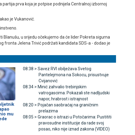
a partija prva koja je potpise podnijela Centralnoj izbornoj
akao je Vukanović.
dinstveno.
 Blanušu, u srijedu očekujemo da će lider Pokreta sigurna
og fronta Јelena Trivić podržati kandidata SDS-a - dodao je
08:38 >
Savez RVI obilježava Svetog
Pantelejmona na Sokocu, prisustvuje
Cvijanović
08:34 >
Minić zahvalio trebinjskim
vatrogascima: Pokazali ste nadljudski
napor, hrabrost i istrajnost
ljetnik
08:20 >
Pojačan saobraćaj na graničnim
napao
prelazima
anio mu
08:05 >
Graorac o istrazi u Potočarima: Pustititi
rede
pravosudne institucije da rade svoj
posao, niko nije iznad zakona (VIDEO)