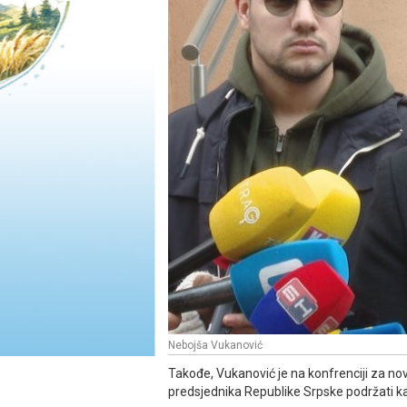
Nebojša Vukanović
Takođe, Vukanović je na konfrenciji za no
predsjednika Republike Srpske podržati 