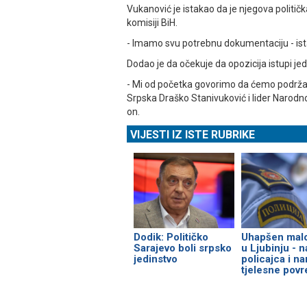
Vukanović je istakao da je njegova političk
komisiji BiH.
- Imamo svu potrebnu dokumentaciju - ist
Dodao je da očekuje da opozicija istupi je
- Mi od početka govorimo da ćemo podržati
Srpska Draško Stanivuković i lider Narodn
on.
VIJESTI IZ ISTE RUBRIKE
Dodik: Političko
Uhapšen malo
Sarajevo boli srpsko
u Ljubinju - 
jedinstvo
policajca i n
tjelesne pov