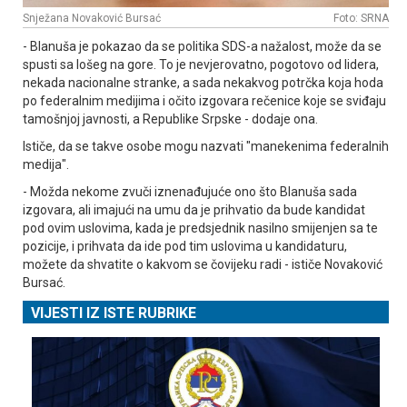
Snježana Novaković Bursać
Foto: SRNA
- Blanuša je pokazao da se politika SDS-a nažalost, može da se
spusti sa lošeg na gore. To je nevjerovatno, pogotovo od lidera,
nekada nacionalne stranke, a sada nekakvog potrčka koja hoda
po federalnim medijima i očito izgovara rečenice koje se sviđaju
tamošnjoj javnosti, a Republike Srpske - dodaje ona.
Ističe, da se takve osobe mogu nazvati "manekenima federalnih
medija".
- Možda nekome zvuči iznenađujuće ono što Blanuša sada
izgovara, ali imajući na umu da je prihvatio da bude kandidat
pod ovim uslovima, kada je predsjednik nasilno smijenjen sa te
pozicije, i prihvata da ide pod tim uslovima u kandidaturu,
možete da shvatite o kakvom se čovijeku radi - ističe Novaković
Bursać.
VIJESTI IZ ISTE RUBRIKE