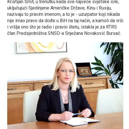
Kristijan Šmit, u trenutku kada sve najveće svjetske sile,
uključujući Sjedinjene Američke Države, Kinu i Rusiju,
nazivaju to pravim imenom, a to je - uzurpator koji nikada
nije imao pravo da dođe u BiH na taj način, a kamoli da vrši
i vršlja ono što je radio i pravio štetu, istakla je za RTRS
član Predsjedništva SNSD-a Snježana Novaković Bursać.