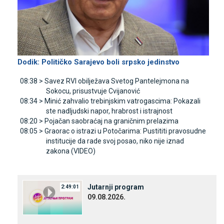
Dodik: Političko Sarajevo boli srpsko jedinstvo
08:38 >
Savez RVI obilježava Svetog Pantelejmona na
Sokocu, prisustvuje Cvijanović
08:34 >
Minić zahvalio trebinjskim vatrogascima: Pokazali
ste nadljudski napor, hrabrost i istrajnost
08:20 >
Pojačan saobraćaj na graničnim prelazima
08:05 >
Graorac o istrazi u Potočarima: Pustititi pravosudne
institucije da rade svoj posao, niko nije iznad
zakona (VIDEO)
Јutarnji program
2:49:01
09.08.2026.