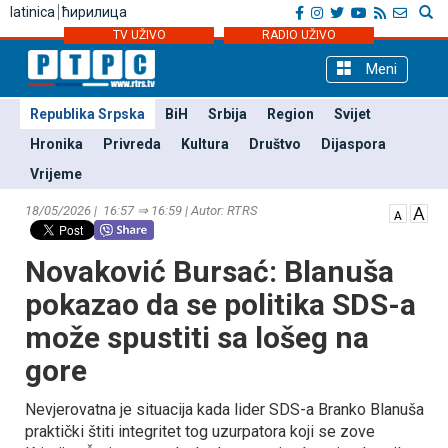
latinica
ћирилица
TV UŽIVO
RADIO UŽIVO
Meni
Republika Srpska
BiH
Srbija
Region
Svijet
Hronika
Privreda
Kultura
Društvo
Dijaspora
Vrijeme
18/05/2026 | 16:57 ⇒ 16:59 | Autor: RTRS
Novaković Bursać: Blanuša
pokazao da se politika SDS-a
može spustiti sa lošeg na
gore
Nevjerovatna je situacija kada lider SDS-a Branko Blanuša
praktički štiti integritet tog uzurpatora koji se zove