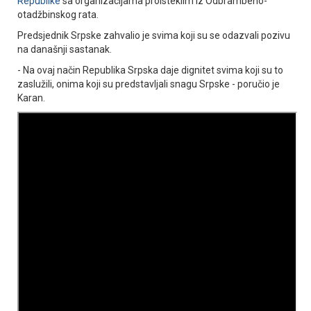
Republike
sa organizacijama proisteklim iz Odbrambeno-
otadžbinskog rata.
Predsjednik Srpske zahvalio je svima koji su se odazvali pozivu
na današnji sastanak.
- Na ovaj način Republika Srpska daje dignitet svima koji su to
zaslužili, onima koji su predstavljali snagu Srpske - poručio je
Karan.