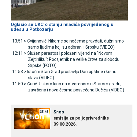
Oglasio se UKC o stanju mladića povrijeđenog u
udesu u Potkozarju
13:51 >
Cvijanović: Nikome se nećemo pravdati, dužni smo
samo ljudima koji su odbranili Srpsku (VIDEO)
12:11 >
Služen parastos i položeni vijenci na "Novom
Zejtinliku": Podsjetnik na velike žrtve za slobodu
Srpske (FOTO)
11:53 >
Istočni Stari Grad proslavlja Dan opštine i krsnu
slavu (VIDEO)
11:50 >
Ćurić: Uskoro kino na otvorenom u Starom gradu,
završena i nova česma posvećena Dučiću (VIDEO)
Snop
35:45
emisija za poljoprivrednike
09.08.2026.