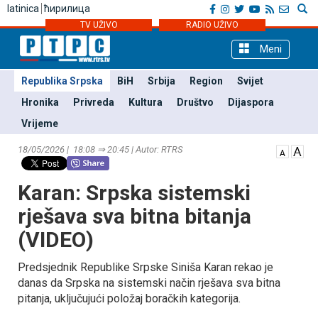
latinica
ћирилица
TV UŽIVO
RADIO UŽIVO
Meni
Republika Srpska
BiH
Srbija
Region
Svijet
Hronika
Privreda
Kultura
Društvo
Dijaspora
Vrijeme
18/05/2026 | 18:08 ⇒ 20:45 | Autor: RTRS
Karan: Srpska sistemski
rješava sva bitna bitanja
(VIDEO)
Predsjednik Republike Srpske Siniša Karan rekao je
danas da Srpska na sistemski način rješava sva bitna
pitanja, uključujući položaj boračkih kategorija.