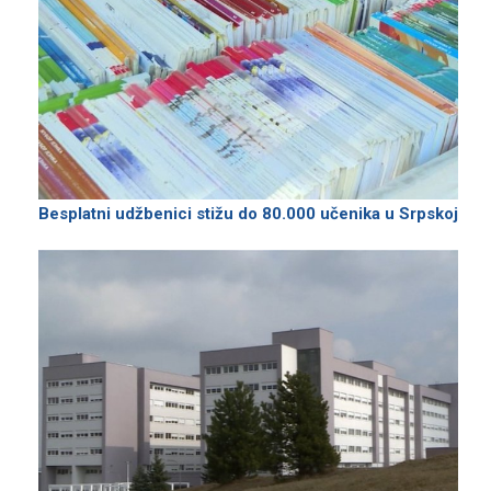
Besplatni udžbenici stižu do 80.000 učenika u Srpskoj