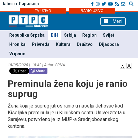
latinica
ћирилица
TV UŽIVO
RADIO UŽIVO
Meni
Republika Srpska
BiH
Srbija
Region
Svijet
Hronika
Privreda
Kultura
Društvo
Dijaspora
Vrijeme
18/05/2026 | 18:42 | Autor: SRNA
Preminula žena koju je ranio
suprug
Žena koju je suprug jutros ranio u naselju Јehovac kod
Kiseljaka preminula je u Kliničkom centru Univerziteta u
Sarajevu, potvrđeno je iz MUP-a Srednjobosanskog
kantona.