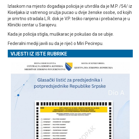
Izlaskom na mjesto događaja policija je utvrdila da je M.P. /54/ iz
Kiseljaka iz vatrenog oružja pucao u dvije ženske osobe, od kojih
je smrtno stradala L.R. dok je V.P. teško ranjena i prebačena je u
Klinički centar u Sarajevu.
Kada je policija stigla, muškarac je pokušao da se ubije.
Federalni mediji javili su da je riječ o Miri Pecirepu.
VIJESTI IZ ISTE RUBRIKE