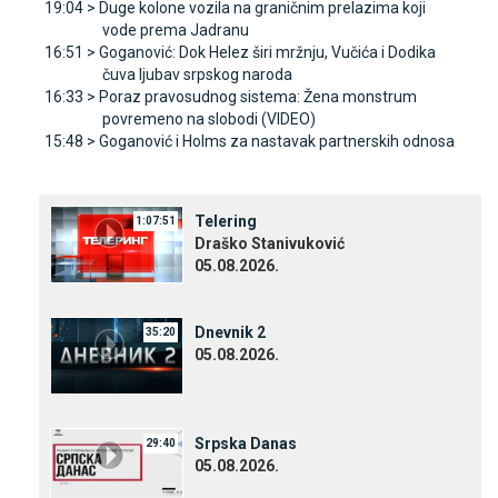
19:04 >
Duge kolone vozila na graničnim prelazima koji
vode prema Јadranu
16:51 >
Goganović: Dok Helez širi mržnju, Vučića i Dodika
čuva ljubav srpskog naroda
16:33 >
Poraz pravosudnog sistema: Žena monstrum
povremeno na slobodi (VIDEO)
15:48 >
Goganović i Holms za nastavak partnerskih odnosa
Telering
1:07:51
Draško Stanivuković
05.08.2026.
Dnevnik 2
35:20
05.08.2026.
Srpska Danas
29:40
05.08.2026.