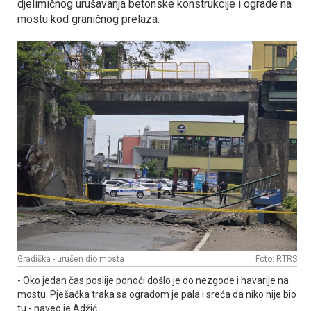
djelimičnog urušavanja betonske konstrukcije i ograde na
mostu kod graničnog prelaza.
Gradiška - urušen dio mosta
Foto: RTRS
- Oko jedan čas poslije ponoći došlo je do nezgode i havarije na
mostu. Pješačka traka sa ogradom je pala i sreća da niko nije bio
tu - naveo je Adžić.