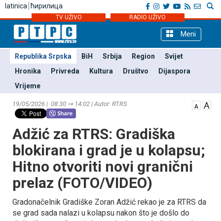
latinica
ћирилица
TV UŽIVO
RADIO UŽIVO
Meni
Republika Srpska
BiH
Srbija
Region
Svijet
Hronika
Privreda
Kultura
Društvo
Dijaspora
Vrijeme
19/05/2026 | 08:30 ⇒ 14:02 | Autor: RTRS
Adžić za RTRS: Gradiška
blokirana i grad je u kolapsu;
Hitno otvoriti novi granični
prelaz (FOTO/VIDEO)
Gradonačelnik Gradiške Zoran Adžić rekao je za RTRS da
se grad sada nalazi u kolapsu nakon što je došlo do