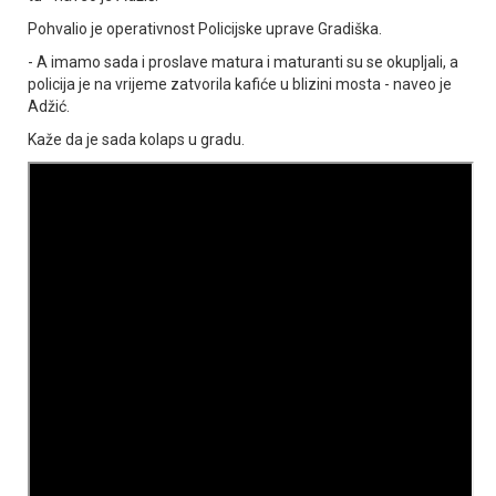
Pohvalio je operativnost Policijske uprave Gradiška.
- A imamo sada i proslave matura i maturanti su se okupljali, a
policija je na vrijeme zatvorila kafiće u blizini mosta - naveo je
Adžić.
Kaže da je sada kolaps u gradu.