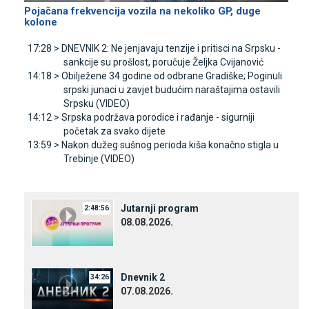
Pojačana frekvencija vozila na nekoliko GP, duge
kolone
17:28 >
DNEVNIK 2: Ne jenjavaju tenzije i pritisci na Srpsku -
sankcije su prošlost, poručuje Željka Cvijanović
14:18 >
Obilježene 34 godine od odbrane Gradiške; Poginuli
srpski junaci u zavjet budućim naraštajima ostavili
Srpsku (VIDEO)
14:12 >
Srpska podržava porodice i rađanje - sigurniji
početak za svako dijete
13:59 >
Nakon dužeg sušnog perioda kiša konačno stigla u
Trebinje (VIDEO)
Јutarnji program
2:48:56
08.08.2026.
Dnevnik 2
34:26
07.08.2026.