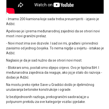
- Imamo 200 kamiona koje sada treba preusmjeriti - izjavio je
Adžić.
Apelovao je i prema međunarodnoj zajednici da se otvori novi
most i novi granični prelaz.
- Novi most ima sve dozvole. I sad svi mi, građani i privrednici
zavisimo od jednog čovjeka. To nema nigdje u svijetu - istakao je
Adžić.
Naglasio je da je sad nužno da se otvori novi most.
- Blokirani smo, postali smo slijepo crijevo. Ovo je tipična BiH. I
međunarodna zajednica da reaguje, ako joj je stalo do razvoja -
dodao je Adžić.
Na mostu preko rijeke Save u Gradišci došlo je djelimičnog
urušavanja betonske konstrukcije i ograde.
Iz bezbjednosnih razloga, prekogranični saobraćaj je u
potpunom prekidu za sve kategorije vozila i pješake.