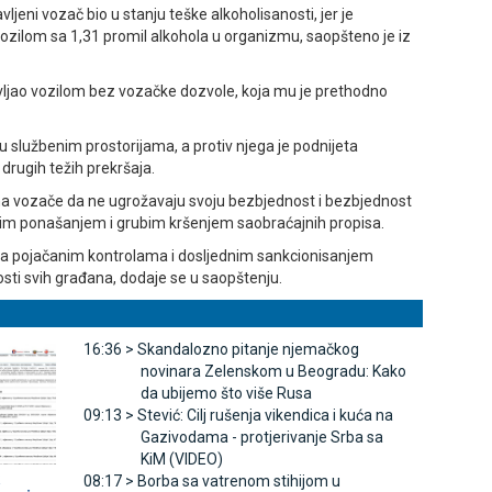
jeni vozač bio u stanju teške alkoholisanosti, jer je
vozilom sa 1,31 promil alkohola u organizmu, saopšteno je iz
avljao vozilom bez vozačke dozvole, koja mu je prethodno
 u službenim prostorijama, a protiv njega je podnijeta
 drugih težih prekršaja.
 na vozače da ne ugrožavaju svoju bezbjednost i bezbjednost
im ponašanjem i grubim kršenjem saobraćajnih propisa.
e sa pojačanim kontrolama i dosljednim sankcionisanjem
nosti svih građana, dodaje se u saopštenju.
16:36 >
Skandalozno pitanje njemačkog
novinara Zelenskom u Beogradu: Kako
da ubijemo što više Rusa
09:13 >
Stević: Cilj rušenja vikendica i kuća na
Gazivodama - protjerivanje Srba sa
KiM (VIDEO)
08:17 >
Borba sa vatrenom stihijom u