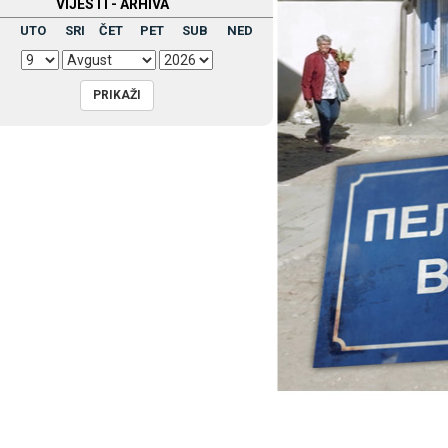
VIЈESTI - ARHIVA
UTO
SRI
ČET
PET
SUB
NED