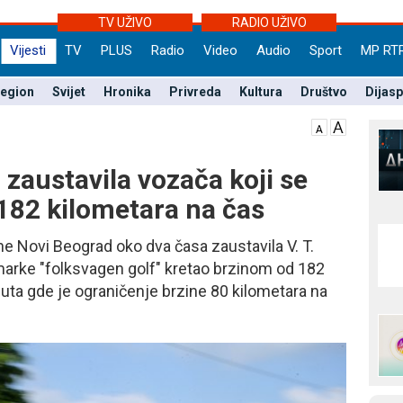
TV UŽIVO
RADIO UŽIVO
Vijesti
TV
PLUS
Radio
Video
Audio
Sport
MP RT
egion
Svijet
Hronika
Privreda
Kultura
Društvo
Dijas
 zaustavila vozača koji se
182 kilometara na čas
štine Novi Beograd oko dva časa zaustavila V. T.
 marke "folksvagen golf" kretao brzinom od 182
puta gde je ograničenje brzine 80 kilometara na