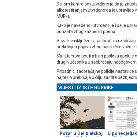
Daljom kontrolom utvrđeno je da je zaustavl
alkotestiranjem utvrđeno da je upravljao 
MUP-a.
Kako je navedeno, utvrđeno je i da je upr
oduzeta zbog kaznenih poena.
Vozač je isključen iz saobraćaja i zadržan
prekršajna prijava zbog nasilničke vožnje i
Ministarstvo unutrašnjih poslova apeluje
drugih učesnika u saobraćaju neodgovorn
Pripadnici saobraćajne policije nastavić
najtežih prekršaja u cilju zaštite bezbjed
VIJESTI IZ ISTE RUBRIKE
Požar u Deliblatskoj
U ponedjeljak