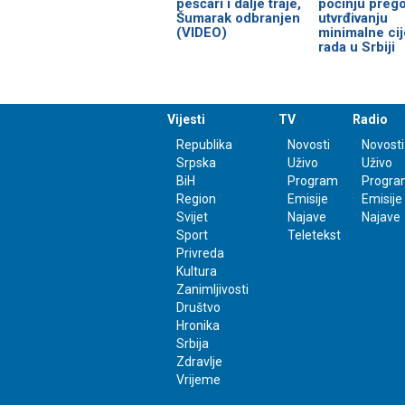
peščari i dalje traje,
počinju prego
Šumarak odbranjen
utvrđivanju
(VIDEO)
minimalne ci
rada u Srbiji
Vijesti
TV
Radio
Republika
Novosti
Novosti
Srpska
Uživo
Uživo
BiH
Program
Progra
Region
Emisije
Emisije
Svijet
Najave
Najave
Sport
Teletekst
Privreda
Kultura
Zanimljivosti
Društvo
Hronika
Srbija
Zdravlje
Vrijeme