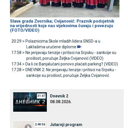
Slava grada Zvornika; Cvijanović: Praznik podsjetnik
na vrijednosti koje nas vijekovima čuvaju i povezuju
(FOTO/VIDEO)
20:29 >
Polaznicima Škole mladih lidera SNSD-a u
Laktašima uručene diplome
17:58 >
Ne jenjavaju tenzije i pritisci na Srpsku - sankcije su
prošlost, poručuje Željka Cvijanović (VIDEO)
17:34 >
Da li će Banjalučani ponovo plaćati parking? (VIDEO)
17:28 >
DNEVNIK 2: Ne jenjavaju tenzije i pritisci na Srpsku -
sankcije su prošlost, poručuje Željka Cvijanović
Dnevnik 2
31:47
08.08.2026.
Јutarnji program
2:48:56