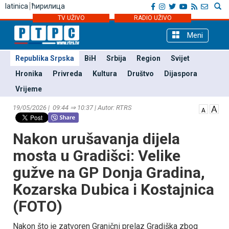
latinica
ћирилица
TV UŽIVO
RADIO UŽIVO
Meni
Republika Srpska
BiH
Srbija
Region
Svijet
Hronika
Privreda
Kultura
Društvo
Dijaspora
Vrijeme
19/05/2026 | 09:44 ⇒ 10:37 | Autor: RTRS
Nakon urušavanja dijela
mosta u Gradišci: Velike
gužve na GP Donja Gradina,
Kozarska Dubica i Kostajnica
(FOTO)
Nakon što je zatvoren Granični prelaz Gradiška zbog