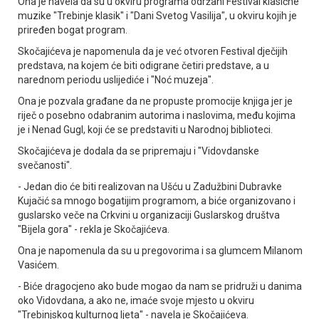
Ona je navela da su u okviru programa održani Festival klasične
muzike "Trebinje klasik" i "Dani Svetog Vasilija", u okviru kojih je
priređen bogat program.
Skočajićeva je napomenula da je već otvoren Festival dječijih
predstava, na kojem će biti odigrane četiri predstave, a u
narednom periodu uslijediće i "Noć muzeja".
Ona je pozvala građane da ne propuste promocije knjiga jer je
riječ o posebno odabranim autorima i naslovima, među kojima
je i Nenad Gugl, koji će se predstaviti u Narodnoj biblioteci.
Skočajićeva je dodala da se pripremaju i "Vidovdanske
svečanosti".
- Јedan dio će biti realizovan na Ušću u Zadužbini Dubravke
Kujačić sa mnogo bogatijim programom, a biće organizovano i
guslarsko veče na Crkvini u organizaciji Guslarskog društva
"Bijela gora" - rekla je Skočajićeva.
Ona je napomenula da su u pregovorima i sa glumcem Milanom
Vasićem.
- Biće dragocjeno ako bude mogao da nam se pridruži u danima
oko Vidovdana, a ako ne, imaće svoje mjesto u okviru
"Trebinjskog kulturnog ljeta" - navela je Skočajićeva.