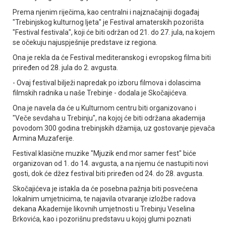
Prema njenim riječima, kao centralni i najznačajniji događaj
"Trebinjskog kulturnog ljeta" je Festival amaterskih pozorišta
"Festival festivala", koji će biti održan od 21. do 27. jula, na kojem
se očekuju najuspješnije predstave iz regiona.
Ona je rekla da će Festival mediteranskog i evropskog filma biti
priređen od 28. jula do 2. avgusta.
- Ovaj festival bilježi napredak po izboru filmova i dolascima
filmskih radnika u naše Trebinje - dodala je Skočajićeva.
Ona je navela da će u Kulturnom centru biti organizovano i
"Veče sevdaha u Trebinju", na kojoj će biti održana akademija
povodom 300 godina trebinjskih džamija, uz gostovanje pjevača
Armina Muzaferije.
Festival klasične muzike "Mjuzik end mor samer fest" biće
organizovan od 1. do 14. avgusta, a na njemu će nastupiti novi
gosti, dok će džez festival biti priređen od 24. do 28. avgusta.
Skočajićeva je istakla da će posebna pažnja biti posvećena
lokalnim umjetnicima, te najavila otvaranje izložbe radova
dekana Akademije likovnih umjetnosti u Trebinju Veselina
Brkovića, kao i pozorišnu predstavu u kojoj glumi poznati