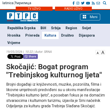
latinica
ћирилица
TV UŽIVO
RADIO UŽIVO
Meni
Republika Srpska
BiH
Srbija
Region
Svijet
Hronika
Privreda
Kultura
Društvo
Dijaspora
Vrijeme
19/05/2026 | 10:22 | Autor: SRNA
Skočajić: Bogat program
"Trebinjskog kulturnog ljeta"
Brojni događaji iz književnosti, muzike, pozorišta, filma i
likovne umjetnosti predviđeni su u okviru manifestacije
"Trebinjsko kulturno ljeto", a poseban fokus je na domaćim
stvaraocima i kulturnom turizmu, izjavila je Srni načelnik
Odjeljenja za kulturu grada Trebinja Slađana Skočajić.