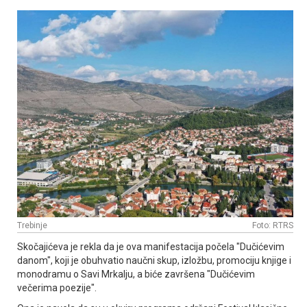
Trebinje
Foto: RTRS
Skočajićeva je rekla da je ova manifestacija počela "Dučićevim
danom", koji je obuhvatio naučni skup, izložbu, promociju knjige i
monodramu o Savi Mrkalju, a biće završena "Dučićevim
večerima poezije".