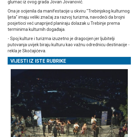
glumac iz ovog grada Јovan Јovanović.
Ona je ocijenila da manifestacije u okviru "Trebinjskog kulturnog
ljeta" imaju veliki značaj za razvoj turizma, navodeći da brojni
posjetioci već unaprijed planiraju dolazak u Trebinje prema
terminima kulturnih događaja.
- Spoj kulture i turizma izuzetno je dragocjen jer ljubitelji
putovanja uvijek biraju kulturu kao važnu odrednicu destinacije -
rekla je Skočajićeva.
VIJESTI IZ ISTE RUBRIKE