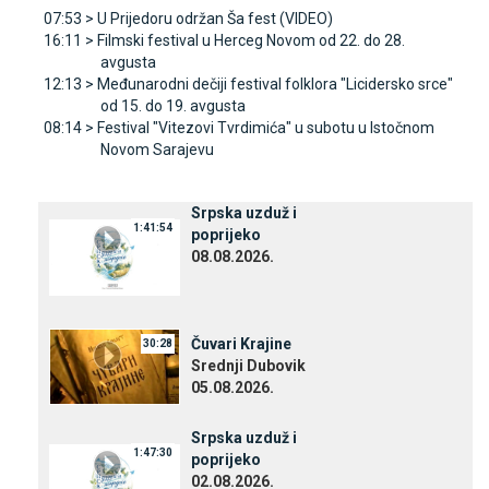
07:53 >
U Prijedoru održan Ša fest (VIDEO)
16:11 >
Filmski festival u Herceg Novom od 22. do 28.
avgusta
12:13 >
Međunarodni dečiji festival folklora "Licidersko srce"
od 15. do 19. avgusta
08:14 >
Festival "Vitezovi Tvrdimića" u subotu u Istočnom
Novom Sarajevu
Srpska uzduž i
1:41:54
poprijeko
08.08.2026.
Čuvari Krajine
30:28
Srednji Dubovik
05.08.2026.
Srpska uzduž i
1:47:30
poprijeko
02.08.2026.