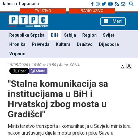
latinica
ћирилица
TV UŽIVO
RADIO UŽIVO
Meni
Republika Srpska
BiH
Srbija
Region
Svijet
Hronika
Privreda
Kultura
Društvo
Dijaspora
Vrijeme
19/05/2026 | 10:50 ⇒ 10:50 | Autor: SRNA
"Stalna komunikacija sa
institucijama u BiH i
Hrvatskoj zbog mosta u
Gradišci"
Ministarstvo transporta i komunikacija u Savjetu ministara,
nakon urušavanja dijela mosta preko rijeke Save u