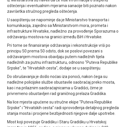
oštećenja i eventualnim mjerama sanacije biti poznato nakon
završetka stručnog pregleda oštećenja.
U saopštenju se napominje da je Ministarstvo transporta i
komunikacija, zajedno sa Ministarstvom mora, prometa i
infrastrukture Hrvatske, nadležno za provođenje Sporazuma o
održavanju mostova na granici između BiH i Hrvatske.
Pri tome se finansiranje održavanja i rekonstrukcije vrši po
principu 50 prema 50 odsto, dok se poslovi povezani s
održavanjem mostova obavljaju putem nadležnih tijela
nadležnih za putnu infrastrukturu, odnosno "Puteva Republike
Srpske", te "Hrvatskih cesta", dodaje se u saopštenju.
Do obrušavanja je došlo noćas iza ponoći, nakon čega su
nadležne policijske službe obustavile saobraćaj preko mosta,
kao i na prilaznim saobraćajnicama u Gradišci, čime je
privremeno obustavljen rad graničnog prelaza Gradiška.
Na lice mjesta upućene su stručne ekipe "Puteva Republike
Srpske" i "Hrvatskih cesta" radi sprovođenja detaljnog pregleda
stanja mosta i procjene bezbjednosti njegove dalje upotrebe.
Most koji povezuje Gradišku i Staru Gradišku u Hrvatskoj