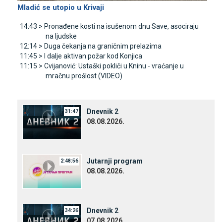
Mladić se utopio u Krivaji
14:43 >
Pronađene kosti na isušenom dnu Save, asociraju
na ljudske
12:14 >
Duga čekanja na graničnim prelazima
11:45 >
I dalje aktivan požar kod Konjica
11:15 >
Cvijanović: Ustaški pokliči u Kninu - vraćanje u
mračnu prošlost (VIDEO)
Dnevnik 2
31:47
08.08.2026.
Јutarnji program
2:48:56
08.08.2026.
Dnevnik 2
34:26
07.08.2026.