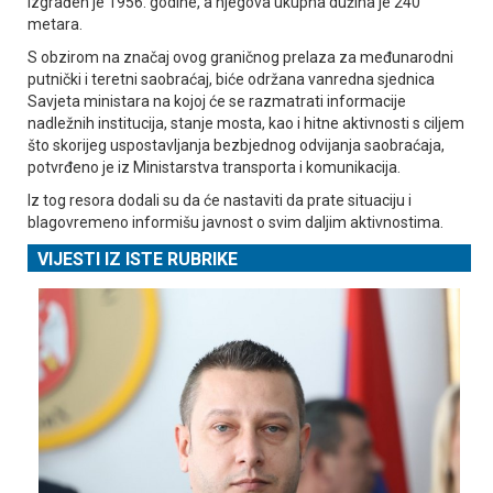
izgrađen je 1956. godine, a njegova ukupna dužina je 240
metara.
S obzirom na značaj ovog graničnog prelaza za međunarodni
putnički i teretni saobraćaj, biće održana vanredna sjednica
Savjeta ministara na kojoj će se razmatrati informacije
nadležnih institucija, stanje mosta, kao i hitne aktivnosti s ciljem
što skorijeg uspostavljanja bezbjednog odvijanja saobraćaja,
potvrđeno je iz Ministarstva transporta i komunikacija.
Iz tog resora dodali su da će nastaviti da prate situaciju i
blagovremeno informišu javnost o svim daljim aktivnostima.
VIJESTI IZ ISTE RUBRIKE