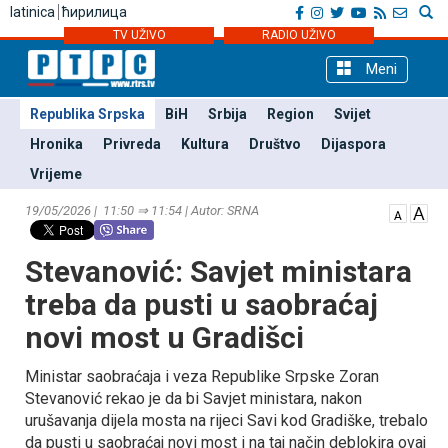
latinica
ћирилица
TV UŽIVO
RADIO UŽIVO
Meni
Republika Srpska
BiH
Srbija
Region
Svijet
Hronika
Privreda
Kultura
Društvo
Dijaspora
Vrijeme
19/05/2026 | 11:50 ⇒ 11:54 | Autor: SRNA
Stevanović: Savjet ministara
treba da pusti u saobraćaj
novi most u Gradišci
Ministar saobraćaja i veza Republike Srpske Zoran
Stevanović rekao je da bi Savjet ministara, nakon
urušavanja dijela mosta na rijeci Savi kod Gradiške, trebalo
da pusti u saobraćaj novi most i na taj način deblokira ovaj