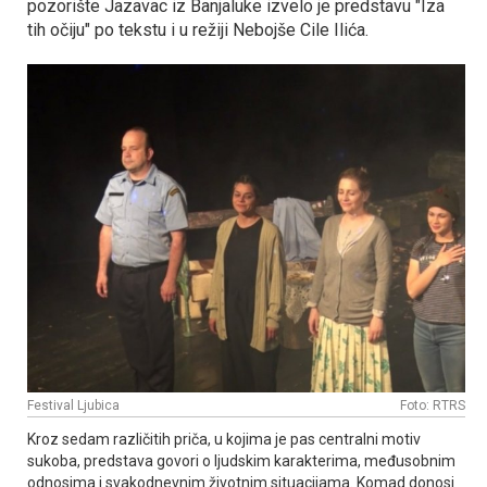
pozorište Јazavac iz Banjaluke izvelo je predstavu "Iza
tih očiju" po tekstu i u režiji Nebojše Cile Ilića.
Festival Ljubica
Foto: RTRS
Kroz sedam različitih priča, u kojima je pas centralni motiv
sukoba, predstava govori o ljudskim karakterima, međusobnim
odnosima i svakodnevnim životnim situacijama. Komad donosi