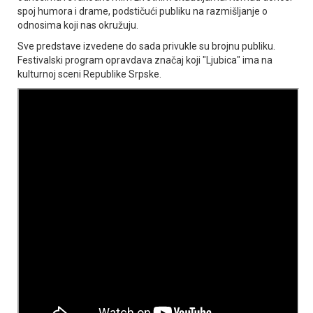
spoj humora i drame, podstičući publiku na razmišljanje o
odnosima koji nas okružuju.
Sve predstave izvedene do sada privukle su brojnu publiku.
Festivalski program opravdava značaj koji "Ljubica" ima na
kulturnoj sceni Republike Srpske.