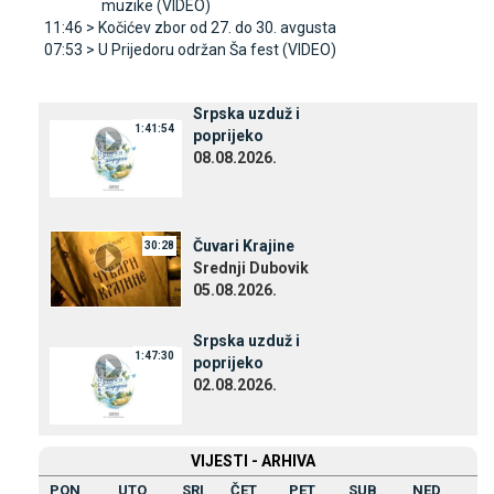
muzike (VIDEO)
11:46 >
Kočićev zbor od 27. do 30. avgusta
07:53 >
U Prijedoru održan Ša fest (VIDEO)
Srpska uzduž i
1:41:54
poprijeko
08.08.2026.
Čuvari Krajine
30:28
Srednji Dubovik
05.08.2026.
Srpska uzduž i
1:47:30
poprijeko
02.08.2026.
VIЈESTI - ARHIVA
PON
UTO
SRI
ČET
PET
SUB
NED