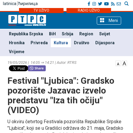
latinica
ћирилица
TV UŽIVO
RADIO UŽIVO
Meni
Republika Srpska
BiH
Srbija
Region
Svijet
Hronika
Privreda
Kultura
Društvo
Dijaspora
Vrijeme
19/05/2026 | 14:05 ⇒ 14:21 | Autor: RTRS
Festival "Ljubica": Gradsko
pozorište Јazavac izvelo
predstavu "Iza tih očiju"
(VIDEO)
U okviru četvrtog Festivala pozorišta Republike Srpske
"Ljubica", koji se u Gradišci održava do 21. maja, Gradsko