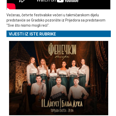
Večeras, četvrte festivalske večeri u takmičarskom dijelu
predstaviće se Gradsko pozorište iz Prijedora sa predstavom
"Sve što nismo mogli reći".
VIJESTI IZ ISTE RUBRIKE