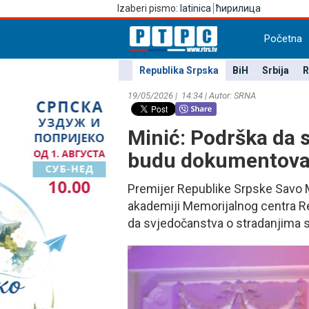
Izaberi pismo:
latinica
ћирилица
Početna
Republika Srpska
BiH
Srbija
R
19/05/2026 | 14:34 | Autor: SRNA
Minić: Podrška da 
budu dokumentov
Premijer Republike Srpske Savo M
akademiji Memorijalnog centra Re
da svjedočanstva o stradanjima