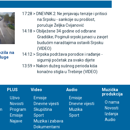
17:28 >
DNEVNIK 2: Ne jenjavaju tenzije i pritisci
na Srpsku - sankcije su prošlost,
poručuje Željka Cvijanović
14:18 >
Obilježene 34 godine od odbrane
Gradiške; Poginuli srpski junaci u zavjet
budućim naraštajima ostavili Srpsku
(VIDEO)
ozila na
14:12 >
Srpska podržava porodice i rađanje -
 duge
sigurniji početak za svako dijete
13:59 >
Nakon dužeg sušnog perioda kiša
konačno stigla u Trebinje (VIDEO)
PLUS
Video
Audio
Muzička
produkcija
Uživo
Emisije
Emisije
O nama
Novosti
Dnevne vijesti
Dnevne vijesti
Novosti
m
Program
Skupština
Muzika
Izdanja
Emisije
Sport
Sport
Audio
Najave
Muzika i zabava
Dokumentarni