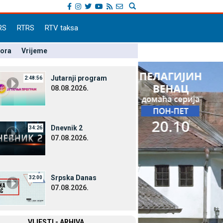
RS
RTRS
RTV taksa
pora
Vrijeme
Јutarnji program
2:48:56
08.08.2026.
Dnevnik 2
34:26
07.08.2026.
Srpska Danas
32:00
07.08.2026.
VIЈESTI - ARHIVA