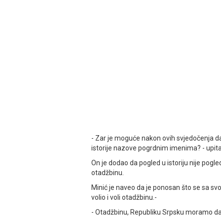
- Zar je moguće nakon ovih svjedočenja da 
istorije nazove pogrdnim imenima? - upita
On je dodao da pogled u istoriju nije pogle
otadžbinu.
Minić je naveo da je ponosan što se sa svoj
volio i voli otadžbinu.-
- Otadžbinu, Republiku Srpsku moramo da v