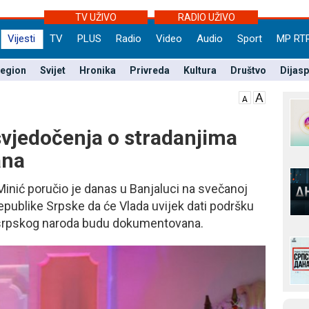
TV UŽIVO
RADIO UŽIVO
Vijesti
TV
PLUS
Radio
Video
Audio
Sport
MP RT
egion
Svijet
Hronika
Privreda
Kultura
Društvo
Dijas
svjedočenja o stradanjima
ana
inić poručio je danas u Banjaluci na svečanoj
publike Srpske da će Vlada uvijek dati podršku
 srpskog naroda budu dokumentovana.