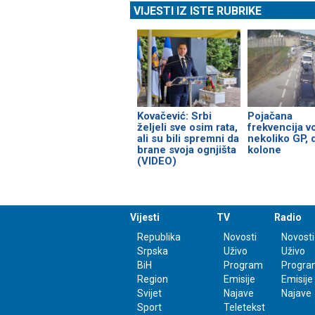
VIJESTI IZ ISTE RUBRIKE
Kovačević: Srbi
Pojačana
željeli sve osim rata,
frekvencija v
ali su bili spremni da
nekoliko GP,
brane svoja ognjišta
kolone
(VIDEO)
Vijesti
TV
Radio
Republika
Novosti
Novosti
Srpska
Uživo
Uživo
BiH
Program
Progra
Region
Emisije
Emisije
Svijet
Najave
Najave
Sport
Teletekst