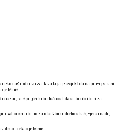
neko naš rod i ovu zastavu koja je uvijek bila na pravoj strani
o je Minić.
d unazad, već pogled u budućnost, da se borilo i bori za
im saborcima borio za otadžbinu, dijelio strah, vjeru i nadu,
olimo - rekao je Minić.